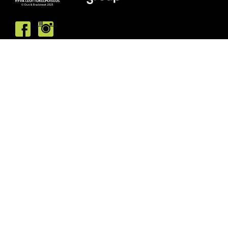
Asiakaspalvelumme palvelee /
Kundbetjäningen är öppen
ma/må: 10-13 & 15-19
ti/ti: 15-19
ke/on: 15-19
to/to: 12-19
pe/fr: 12-15
la/lö: 9.30-13
su/sö: suljettu/stängt
Puhelintiedusteluihin vastaamme
asiakaspalvelun aukioloaikoina.
Vi svarar på telefonförfrågningar under
kundbetjäningens öppettider.
Tarkistathan mahdolliset muutokset
aukioloaikoihin
täältä.