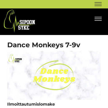
Navi
Navi
Dance Monkeys 7-9v
Ilmoittautumislomake