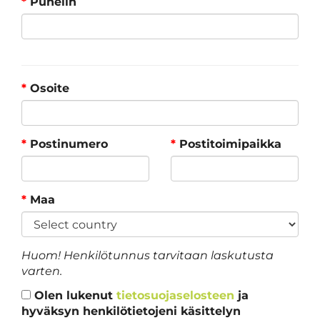
*
Puhelin
*
Osoite
*
Postinumero
*
Postitoimipaikka
*
Maa
Huom! Henkilötunnus tarvitaan laskutusta
varten.
Olen lukenut
tietosuojaselosteen
ja
hyväksyn henkilötietojeni käsittelyn