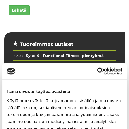
Lähetä
Tuoreimmat uutiset
Syke X - Functional Fitness -pienryhmä
03.08.
Jatketaanko Aqua-Sykettä syksyllä?
30.06.
💦 Hiki kuuluu treeniin – ei laitteisiin
16.06.
Ryhmäliikuntasalin lattia uudistuu 2.–
16.06.
4.7.2026
Tämä sivusto käyttää evästeitä
Käytämme evästeitä tarjoamamme sisällön ja mainosten
PowerClub intensiivijäsenyys
10.06.
räätälöimiseen, sosiaalisen median ominaisuuksien
tukemiseen ja kävijämäärämme analysoimiseen. Lisäksi
jaamme sosiaalisen median, mainosalan ja analytiikka-
alan kumppaneillemme tietoja siitä, miten käytät