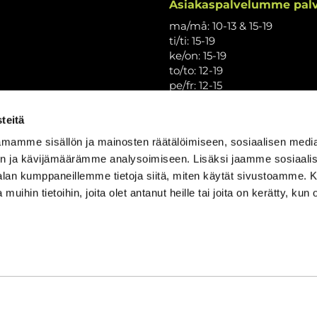
Asiakaspalvelumme palv
ma/må: 10-13 & 15-19
ti/ti: 15-19
ke/on: 15-19
to/to: 12-19
pe/fr: 12-15
la/lö: 9.30-13
su/sö: suljettu/stängt
teitä
Puhelintiedusteluihin vast
mamme sisällön ja mainosten räätälöimiseen, sosiaalisen medi
Vi svarar på telefonförfråg
n ja kävijämäärämme analysoimiseen. Lisäksi jaamme sosiaali
Tarkistathan mahdolliset m
-alan kumppaneillemme tietoja siitä, miten käytät sivustoamme
Vänligen kontrollera eventu
 muihin tietoihin, joita olet antanut heille tai joita on kerätty, kun 
Asiakaspalvelu on suljettu p
Kundbetjäningen är stängd 