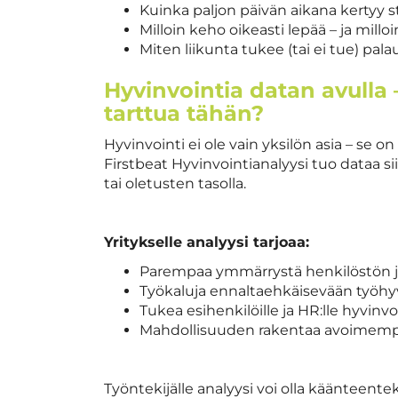
Kuinka paljon päivän aikana kertyy s
Milloin keho oikeasti lepää – ja milloi
Miten liikunta tukee (tai ei tue) pal
Hyvinvointia datan avulla 
tarttua tähän?
Hyvinvointi ei ole vain yksilön asia – se 
Firstbeat Hyvinvointianalyysi tuo dataa 
tai oletusten tasolla.
Yritykselle analyysi tarjoaa:
Parempaa ymmärrystä henkilöstön 
Työkaluja ennaltaehkäisevään työhy
Tukea esihenkilöille ja HR:lle hyvinv
Mahdollisuuden rakentaa avoimempa
Työntekijälle analyysi voi olla käänteent