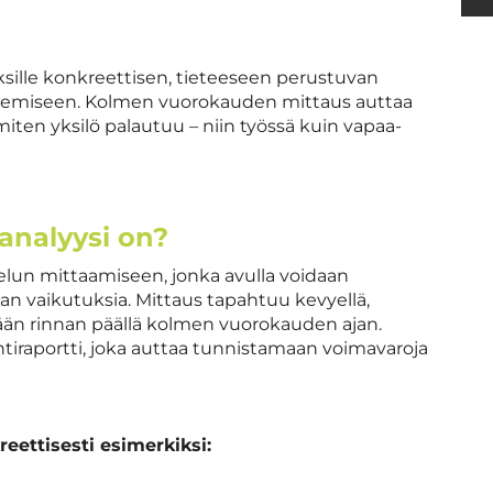
yksille konkreettisen, tieteeseen perustuvan
ukemiseen. Kolmen vuorokauden mittaus auttaa
ten yksilö palautuu – niin työssä kuin vapaa-
ianalyysi on?
telun mittaamiseen, jonka avulla voidaan
nan vaikutuksia. Mittaus tapahtuu kevyellä,
ään rinnan päällä kolmen vuorokauden ajan.
tiraportti, joka auttaa tunnistamaan voimavaroja
eettisesti esimerkiksi: