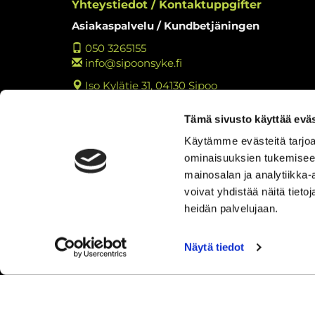
Yhteystiedot / Kontaktuppgifter
Asiakaspalvelu / Kundbetjäningen
050 3265155
info@sipoonsyke.fi
Iso Kylätie 31, 04130 Sipoo
Y-tunnus: 2762221-3
Tämä sivusto käyttää eväs
Tietosuojaseloste
Käytämme evästeitä tarjoa
Tulosta rekisteritietojen tarkastuslomake
ominaisuuksien tukemisee
Kokemuksia Sipoon Syke
mainosalan ja analytiikka
voivat yhdistää näitä tietoja
heidän palvelujaan.
Näytä tiedot