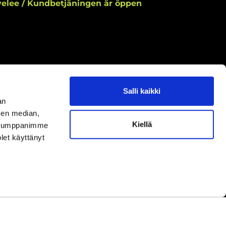
elee / Kundbetjäningen är öppen
Salli kaikki
aamme asiakaspalvelun aukioloaikoina.
an
ningar under kundbetjäningens öppettider.
sen median,
Kiellä
uutokset aukioloaikoihin
täältä.
. Kumppanimme
ella ändringar av öppettiderna
här.
olet käyttänyt
yhinä.
under helger.