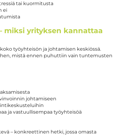
tressiä tai kuormitusta
n ei
autumista
– miksi yrityksen kannattaa
on koko työyhteisön ja johtamisen keskiössä.
siihen, mistä ennen puhuttiin vain tuntemusten
jaksamisesta
vinvoinnin johtamiseen
ointikeskusteluihin
a ja vastuullisempaa työyhteisöä
ekevä – konkreettinen hetki, jossa omasta