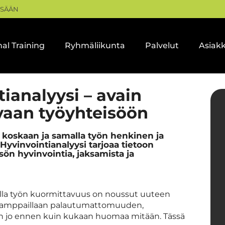
ISÄÄN
al Training
Ryhmäliikunta
Palvelut
Asiak
tianalyysi – avain
vaan työyhteisöön
oskaan ja samalla työn henkinen ja
Hyvinvointianalyysi tarjoaa tietoon
ön hyvinvointia, jaksamista ja
lla työn kuormittavuus on noussut uuteen
 kamppaillaan palautumattomuuden,
in jo ennen kuin kukaan huomaa mitään. Tässä