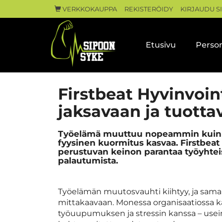
VERKKOKAUPPA
REKISTERÖIDY
KIRJAUDU S
Etusivu
Person
Firstbeat Hyvinvoin
jaksavaan ja tuotta
Työelämä muuttuu nopeammin kuin k
fyysinen kuormitus kasvaa. Firstbeat 
perustuvan keinon parantaa työyhteis
palautumista.
Työelämän muutosvauhti kiihtyy, ja sama
mittakaavaan. Monessa organisaatiossa
työuupumuksen ja stressin kanssa – use