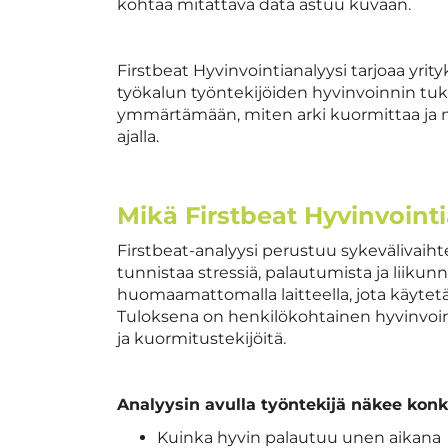
kohtaa mitattava data astuu kuvaan.
Firstbeat Hyvinvointianalyysi tarjoaa yrit
työkalun työntekijöiden hyvinvoinnin t
ymmärtämään, miten arki kuormittaa ja mi
ajalla.
Mikä Firstbeat Hyvinvoint
Firstbeat-analyysi perustuu sykevälivaih
tunnistaa stressiä, palautumista ja liikun
huomaamattomalla laitteella, jota käytet
Tuloksena on henkilökohtainen hyvinvoin
ja kuormitustekijöitä.
Analyysin avulla työntekijä näkee konkr
Kuinka hyvin palautuu unen aikana