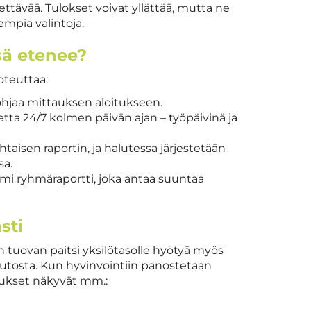
tävää. Tulokset voivat yllättää, mutta ne
mpia valintoja.
sä etenee?
oteuttaa:
o ohjaa mittauksen aloitukseen.
etta 24/7 kolmen päivän ajan – työpäivinä ja
taisen raportin, ja halutessa järjestetään
sa.
ymi ryhmäraportti, joka antaa suuntaa
sti
 tuovan paitsi yksilötasolle hyötyä myös
muutosta. Kun hyvinvointiin panostetaan
tukset näkyvät mm.: