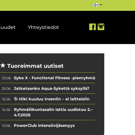
kuudet
Yhteystiedot
Tuoreimmat uutiset
Syke X - Functional Fitness -pienryhmä
03.08.
Jatketaanko Aqua-Sykettä syksyllä?
30.06.
💦 Hiki kuuluu treeniin – ei laitteisiin
16.06.
Ryhmäliikuntasalin lattia uudistuu 2.–
16.06.
4.7.2026
PowerClub intensiivijäsenyys
10.06.