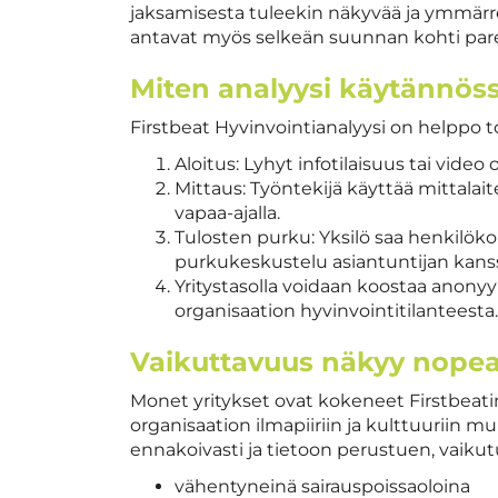
jaksamisesta tuleekin näkyvää ja ymmärret
antavat myös selkeän suunnan kohti pare
Miten analyysi käytännös
Firstbeat Hyvinvointianalyysi on helppo t
Aloitus: Lyhyt infotilaisuus tai vide
Mittaus: Työntekijä käyttää mittalait
vapaa-ajalla.
Tulosten purku: Yksilö saa henkilökoh
purkukeskustelu asiantuntijan kans
Yritystasolla voidaan koostaa anony
organisaation hyvinvointitilanteesta.
Vaikuttavuus näkyy nopea
Monet yritykset ovat kokeneet Firstbeatin
organisaation ilmapiiriin ja kulttuuriin 
ennakoivasti ja tietoon perustuen, vaiku
vähentyneinä sairauspoissaoloina