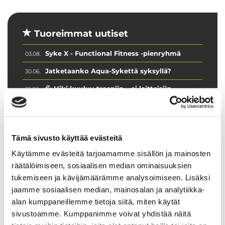
Tuoreimmat uutiset
Syke X - Functional Fitness -pienryhmä
03.08.
Jatketaanko Aqua-Sykettä syksyllä?
30.06.
💦 Hiki kuuluu treeniin – ei laitteisiin
16.06.
Ryhmäliikuntasalin lattia uudistuu 2.–
16.06.
4.7.2026
PowerClub intensiivijäsenyys
10.06.
Tämä sivusto käyttää evästeitä
Käytämme evästeitä tarjoamamme sisällön ja mainosten
räätälöimiseen, sosiaalisen median ominaisuuksien
tukemiseen ja kävijämäärämme analysoimiseen. Lisäksi
jaamme sosiaalisen median, mainosalan ja analytiikka-
alan kumppaneillemme tietoja siitä, miten käytät
sivustoamme. Kumppanimme voivat yhdistää näitä