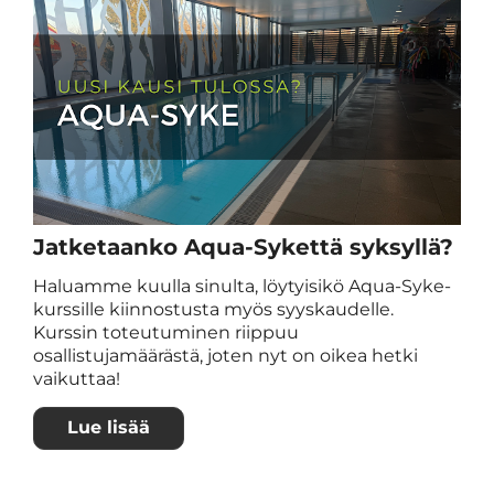
Jatketaanko Aqua-Sykettä syksyllä?
Haluamme kuulla sinulta, löytyisikö Aqua-Syke-
kurssille kiinnostusta myös syyskaudelle.
Kurssin toteutuminen riippuu
osallistujamäärästä, joten nyt on oikea hetki
vaikuttaa!
Lue lisää