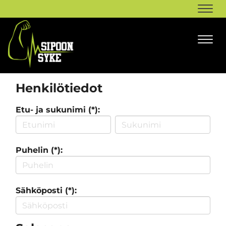
Navi
Navi
Henkilötiedot
Etu- ja sukunimi (*):
Puhelin (*):
Sähköposti (*):