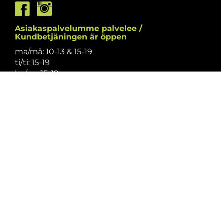
Asiakaspalvelumme palvelee /
Kundbetjäningen är öppen
ma/må: 10-13 & 15-19
ti/ti: 15-19
ke/on: 15-19
to/to: 12-19
pe/fr: 12-15
la/lö: 9.30-13
su/sö: suljettu/stängt
Puhelintiedusteluihin vastaamme
asiakaspalvelun aukioloaikoina.
Vi svarar på telefonförfrågningar under
kundbetjäningens öppettider.
Tarkistathan mahdolliset muutokset
aukioloaikoihin
täältä.
Vänligen kontrollera eventuella ändringar av
öppettiderna
här.