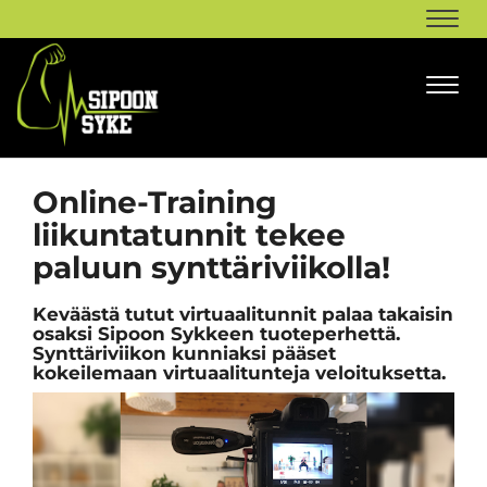
Navi
Navi
Online-Training
liikuntatunnit tekee
paluun synttäriviikolla!
Keväästä tutut virtuaalitunnit palaa takaisin
osaksi Sipoon Sykkeen tuoteperhettä.
Synttäriviikon kunniaksi pääset
kokeilemaan virtuaalitunteja veloituksetta.