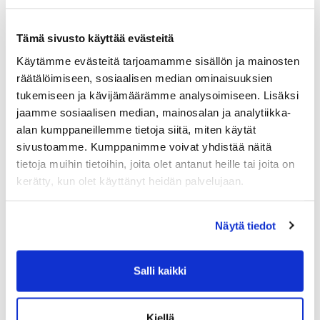
Tämä sivusto käyttää evästeitä
Tuoreimmat uutiset
Käytämme evästeitä tarjoamamme sisällön ja mainosten
räätälöimiseen, sosiaalisen median ominaisuuksien
Syke X - Functional Fitness -pienryhmä
03.08.
tukemiseen ja kävijämäärämme analysoimiseen. Lisäksi
Jatketaanko Aqua-Sykettä syksyllä?
30.06.
jaamme sosiaalisen median, mainosalan ja analytiikka-
alan kumppaneillemme tietoja siitä, miten käytät
💦 Hiki kuuluu treeniin – ei laitteisiin
16.06.
sivustoamme. Kumppanimme voivat yhdistää näitä
Ryhmäliikuntasalin lattia uudistuu 2.–
16.06.
tietoja muihin tietoihin, joita olet antanut heille tai joita on
4.7.2026
kerätty, kun olet käyttänyt heidän palvelujaan.
PowerClub intensiivijäsenyys
10.06.
Näytä tiedot
Salli kaikki
Kiellä