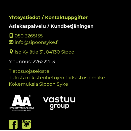
Yhteystiedot / Kontaktuppgifter
Asiakaspalvelu / Kundbetjäningen
050 3265155
info@sipoonsyke.fi
Iso Kylätie 31, 04130 Sipoo
Y-tunnus: 2762221-3
Tietosuojaseloste
Tulosta rekisteritietojen tarkastuslomake
Kokemuksia Sipoon Syke