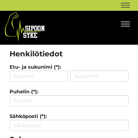
Navi
Navi
Henkilötiedot
Etu- ja sukunimi (*):
Puhelin (*):
Sähköposti (*):