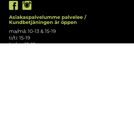
Asiakaspalvelumme palvelee /
Kundbetjäningen är öppen
ma/må: 10-13 & 15-19
ti/ti: 15-19
ke/on: 15-19
to/to: 12-19
pe/fr: 12-15
la/lö: 9.30-13
su/sö: suljettu/stängt
Puhelintiedusteluihin vastaamme
asiakaspalvelun aukioloaikoina.
Vi svarar på telefonförfrågningar under
kundbetjäningens öppettider.
Tarkistathan mahdolliset muutokset
aukioloaikoihin
täältä.
Vänligen kontrollera eventuella ändringar av
öppettiderna
här.