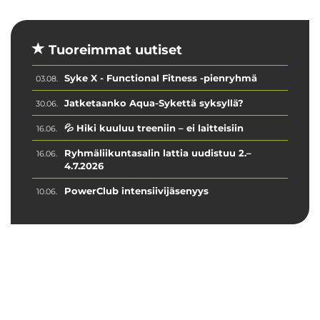
Tuoreimmat uutiset
Syke X - Functional Fitness -pienryhmä
03.08.
Jatketaanko Aqua-Sykettä syksyllä?
30.06.
💦 Hiki kuuluu treeniin – ei laitteisiin
16.06.
Ryhmäliikuntasalin lattia uudistuu 2.–
16.06.
4.7.2026
PowerClub intensiivijäsenyys
10.06.