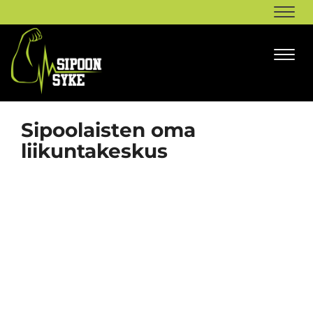
Navi
Navi
Sipoolaisten oma
liikuntakeskus