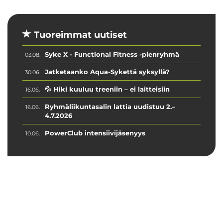
Tuoreimmat uutiset
Syke X - Functional Fitness -pienryhmä
03.08.
Jatketaanko Aqua-Sykettä syksyllä?
30.06.
💦 Hiki kuuluu treeniin – ei laitteisiin
16.06.
Ryhmäliikuntasalin lattia uudistuu 2.–
16.06.
4.7.2026
PowerClub intensiivijäsenyys
10.06.