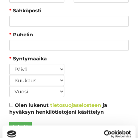
*
Sähköposti
*
Puhelin
*
Syntymäaika
Olen lukenut
tietosuojaselosteen
ja
hyväksyn henkilötietojeni käsittelyn
Lähetä