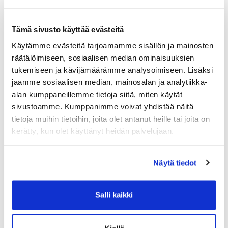
Tämä sivusto käyttää evästeitä
Tuoreimmat uutiset
Käytämme evästeitä tarjoamamme sisällön ja mainosten
räätälöimiseen, sosiaalisen median ominaisuuksien
Syke X - Functional Fitness -pienryhmä
03.08.
tukemiseen ja kävijämäärämme analysoimiseen. Lisäksi
Jatketaanko Aqua-Sykettä syksyllä?
30.06.
jaamme sosiaalisen median, mainosalan ja analytiikka-
alan kumppaneillemme tietoja siitä, miten käytät
💦 Hiki kuuluu treeniin – ei laitteisiin
16.06.
sivustoamme. Kumppanimme voivat yhdistää näitä
Ryhmäliikuntasalin lattia uudistuu 2.–
16.06.
tietoja muihin tietoihin, joita olet antanut heille tai joita on
4.7.2026
kerätty, kun olet käyttänyt heidän palvelujaan.
PowerClub intensiivijäsenyys
10.06.
Näytä tiedot
Salli kaikki