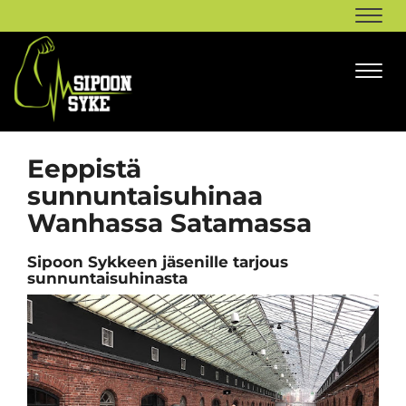
Navi
Navi
Eeppistä
sunnuntaisuhinaa
Wanhassa Satamassa
Sipoon Sykkeen jäsenille tarjous
sunnuntaisuhinasta