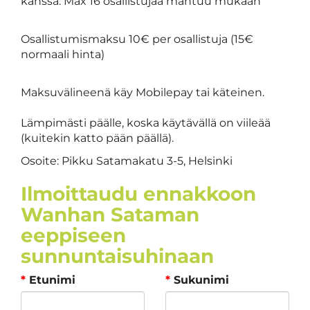
kanssa. Max 16 osallistujaa mahtuu mukaan
Osallistumismaksu 10€ per osallistuja (15€
normaali hinta)
Maksuvälineenä käy Mobilepay tai käteinen.
Lämpimästi päälle, koska käytävällä on viileää
(kuitekin katto pään päällä).
Osoite: Pikku Satamakatu 3-5, Helsinki
Ilmoittaudu ennakkoon
Wanhan Sataman
eeppiseen
sunnuntaisuhinaan
*
Etunimi
*
Sukunimi