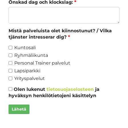
Önskad dag och klockslag:
*
Mistä palveluista olet kiinnostunut? / Vilka
tjänster intresserar dig?
*
Kuntosali
Ryhmäliikunta
Personal Trainer palvelut
Lapsiparkki
Yrityspalvelut
Olen lukenut
tietosuojaselosteen
ja
hyväksyn henkilötietojeni käsittelyn
Lähetä