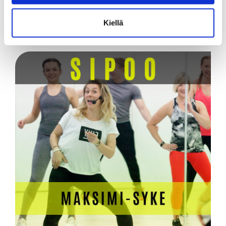
​​​​​​​osta valitsemasi jäsenyys synttäritarjouksella!
Kiellä