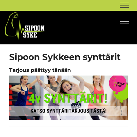
Navi
Navi
Sipoon Sykkeen synttärit
Tarjous päättyy tänään