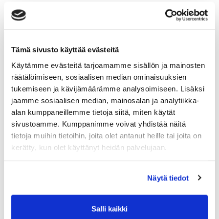
-Käyttöoikeus monipuoliseen valikoimaan
ryhmäliikuntatuntejamme
-Lapsiparkin käyttö
-Sipoon Sykkeen virtuaalitunnit
Tämä sivusto käyttää evästeitä
Käytämme evästeitä tarjoamamme sisällön ja mainosten
Sali-Syke -jäsenyys:
räätälöimiseen, sosiaalisen median ominaisuuksien
-Sali-Syke on sinulle, joka haluat treenata
tukemiseen ja kävijämäärämme analysoimiseen. Lisäksi
kuntosalin puolella!
jaamme sosiaalisen median, mainosalan ja analytiikka-
-Sali-Syke-jäsenyys sisältää kuntosalin
alan kumppaneillemme tietoja siitä, miten käytät
rajattoman käytön klo 04-24 välisenä aikana
-Ei sisällä ryhmäliikuntaa
sivustoamme. Kumppanimme voivat yhdistää näitä
tietoja muihin tietoihin, joita olet antanut heille tai joita on
kerätty, kun olet käyttänyt heidän palvelujaan.
Jäsenyydet ovat toistaiseksi voimassa olevia, 30
päivän irtisanomisajalla.
Näytä tiedot
2.
Klikkaa itsesi Sipoon Sykkeen
Salli kaikki
verkkokauppaan
alta ja