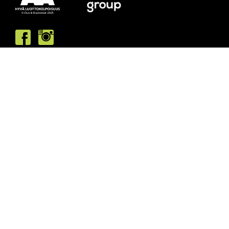
Asiakaspalvelumme palvelee /
Kundbetjäningen är öppen
ma/må: 10-13 & 15-19
ti/ti: 15-19
ke/on: 15-19
to/to: 12-19
pe/fr: 12-15
la/lö: 9.30-13
su/sö: suljettu/stängt
Puhelintiedusteluihin vastaamme
asiakaspalvelun aukioloaikoina.
Vi svarar på telefonförfrågningar under
kundbetjäningens öppettider.
Tarkistathan mahdolliset muutokset
aukioloaikoihin
täältä.