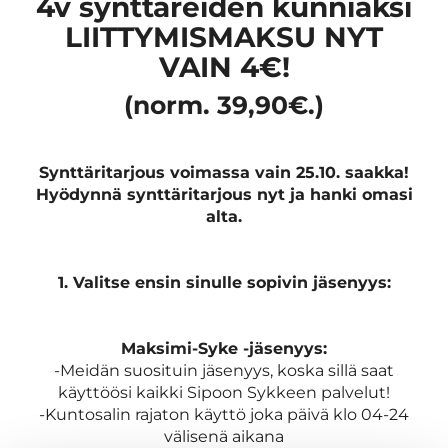
4v synttäreiden kunniaksi
LIITTYMISMAKSU NYT
VAIN 4€!
(norm. 39,90€.)
Synttäritarjous voimassa vain 25.10. saakka!
Hyödynnä synttäritarjous nyt ja hanki omasi
alta.
1. Valitse ensin sinulle sopivin jäsenyys:
Maksimi-Syke -jäsenyys:
-Meidän suosituin jäsenyys, koska sillä saat
käyttöösi kaikki Sipoon Sykkeen palvelut!
-Kuntosalin rajaton käyttö joka päivä klo 04-24
välisenä aikana