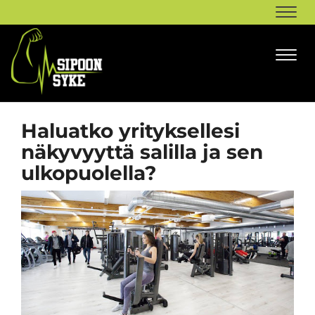
Navi
Navi
Haluatko yrityksellesi
näkyvyyttä salilla ja sen
ulkopuolella?