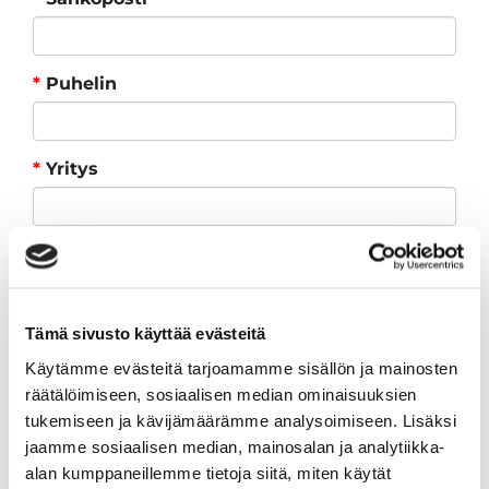
*
Puhelin
*
Yritys
*
Y-tunnus
Tämä sivusto käyttää evästeitä
*
Laskutustapa
Käytämme evästeitä tarjoamamme sisällön ja mainosten
räätälöimiseen, sosiaalisen median ominaisuuksien
tukemiseen ja kävijämäärämme analysoimiseen. Lisäksi
Olen lukenut
tietosuojaselosteen
ja
jaamme sosiaalisen median, mainosalan ja analytiikka-
hyväksyn henkilötietojeni käsittelyn
alan kumppaneillemme tietoja siitä, miten käytät