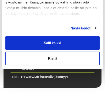
sivustoamme. Kumppanimme voivat yhdistää näitä
Lähetä
tietoja muihin tietoihin, joita olet antanut heille tai joita on
kerätty, kun olet käyttänyt heidän palvelujaan.
Näytä tiedot
Tuoreimmat uutiset
Syke X - Functional Fitness -pienryhmä
03.08.
Salli kaikki
Jatketaanko Aqua-Sykettä syksyllä?
30.06.
💦 Hiki kuuluu treeniin – ei laitteisiin
16.06.
Kiellä
Ryhmäliikuntasalin lattia uudistuu 2.–
16.06.
4.7.2026
PowerClub intensiivijäsenyys
10.06.