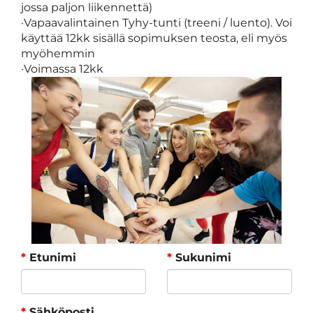
jossa paljon liikennettä)
·Vapaavalintainen Tyhy-tunti (treeni / luento). Voi
käyttää 12kk sisällä sopimuksen teosta, eli myös
myöhemmin
·Voimassa 12kk
*
Etunimi
*
Sukunimi
*
Sähköposti