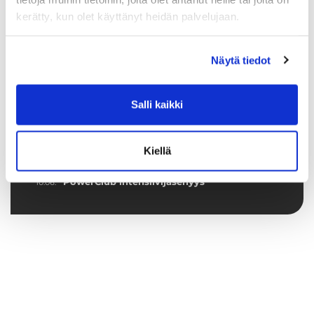
kerätty, kun olet käyttänyt heidän palvelujaan.
Tuoreimmat uutiset
Näytä tiedot
Syke X - Functional Fitness -pienryhmä
03.08.
Jatketaanko Aqua-Sykettä syksyllä?
30.06.
Salli kaikki
💦 Hiki kuuluu treeniin – ei laitteisiin
16.06.
Ryhmäliikuntasalin lattia uudistuu 2.–
16.06.
Kiellä
4.7.2026
PowerClub intensiivijäsenyys
10.06.