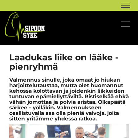
Navi
Navi
Laadukas liike on lääke -
pienryhmä
Valmennus sinulle, joka omaat jo hiukan
harjoittelutaustaa, mutta olet huomannut
kehossa kolottavan ja joidenkin liikkeiden
tuntuvan epämiellyttäviltä. Ristiselkää ehkä
vähän jomottaa ja polvia aristaa. Olkapäätä
särkee - yölläkin. Valmennukseen
osallistuvalla saa olla pieniä vaivoja, joita
sitten yritämme yhdessä ratkoa.