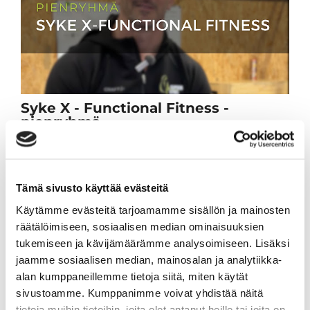
Syke X - Functional Fitness -
pienryhmä
Tartu ainutlaatuiseen tilaisuuteen ja tule
mukaan 10 viikon intensiiviseen
pienryhmävalmennukseen. Valmennus on
Tämä sivusto käyttää evästeitä
englanninkielinen ja alkaa taas keskiviikkona
19.8.2026.
Käytämme evästeitä tarjoamamme sisällön ja mainosten
räätälöimiseen, sosiaalisen median ominaisuuksien
Lue lisää
tukemiseen ja kävijämäärämme analysoimiseen. Lisäksi
jaamme sosiaalisen median, mainosalan ja analytiikka-
alan kumppaneillemme tietoja siitä, miten käytät
sivustoamme. Kumppanimme voivat yhdistää näitä
tietoja muihin tietoihin, joita olet antanut heille tai joita on