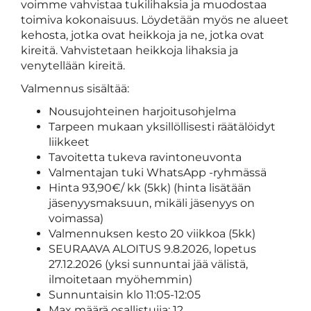
voimme vahvistaa tukilihaksia ja muodostaa
toimiva kokonaisuus. Löydetään myös ne alueet
kehosta, jotka ovat heikkoja ja ne, jotka ovat
kireitä. Vahvistetaan heikkoja lihaksia ja
venytellään kireitä.
Valmennus sisältää:
Nousujohteinen harjoitusohjelma
Tarpeen mukaan yksillöllisesti räätälöidyt
liikkeet
Tavoitetta tukeva ravintoneuvonta
Valmentajan tuki WhatsApp -ryhmässä
Hinta 93,90€/ kk (5kk) (hinta lisätään
jäsenyysmaksuun, mikäli jäsenyys on
voimassa)
Valmennuksen kesto 20 viikkoa (5kk)
SEURAAVA ALOITUS 9.8.2026, lopetus
27.12.2026 (yksi sunnuntai jää välistä,
ilmoitetaan myöhemmin)
Sunnuntaisin klo 11:05-12:05
Max määrä osallistujia: 12