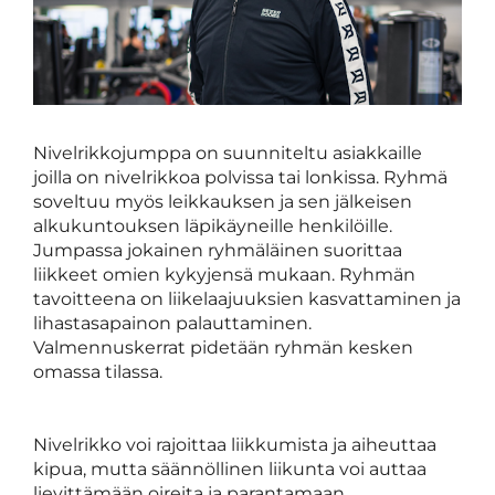
Nivelrikkojumppa on suunniteltu asiakkaille
joilla on nivelrikkoa polvissa tai lonkissa. Ryhmä
soveltuu myös leikkauksen ja sen jälkeisen
alkukuntouksen läpikäyneille henkilöille.
Jumpassa jokainen ryhmäläinen suorittaa
liikkeet omien kykyjensä mukaan. Ryhmän
tavoitteena on liikelaajuuksien kasvattaminen ja
lihastasapainon palauttaminen.
Valmennuskerrat pidetään ryhmän kesken
omassa tilassa.
Nivelrikko voi rajoittaa liikkumista ja aiheuttaa
kipua, mutta säännöllinen liikunta voi auttaa
lievittämään oireita ja parantamaan