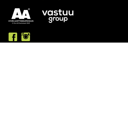
Asiakaspalvelumme palvelee /
Kundbetjäningen är öppen
ma/må: 10-13 & 15-19
ti/ti: 15-19
ke/on: 15-19
to/to: 12-19
pe/fr: 12-15
la/lö: 9.30-13
su/sö: suljettu/stängt
Puhelintiedusteluihin vastaamme
asiakaspalvelun aukioloaikoina.
Vi svarar på telefonförfrågningar under
kundbetjäningens öppettider.