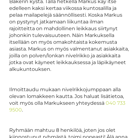
Bakerin kysta. Tällä hetkellä Markus käy itse
edelleen kaksi kertaa viikossa kuntosalilla ja
pelaa mailapelejä säännöllisesti. Koska Markus
on pystynyt jatkamaan liikuntaa ilman
rajoitteitta on mahdollinen leikkaus siirtynyt
johonkin tulevaisuuteen. Näin Markuksella
itsellään on myös omakohtaista kokemusta
asiasta. Markus on myös valmentanut asiakkaita,
joilla on polven/lonkan nivelrikko ja asiakkaita
jotka ovat käyneet leikkauksessa ja läpikäyneet
alkukuntouksen.
Ilmoittaudu mukaan nivelrikkojumppaan alla
olevan lomakkeen kautta. Jos haluat lisätietoa,
voit myös olla Markukseen yhteydessä
040 733
9500
.
Ryhmään mahtuu 8 henkilöä, joten jos olet
kiinnostunut ryhmästä, toimi nopeasti! Älä anna