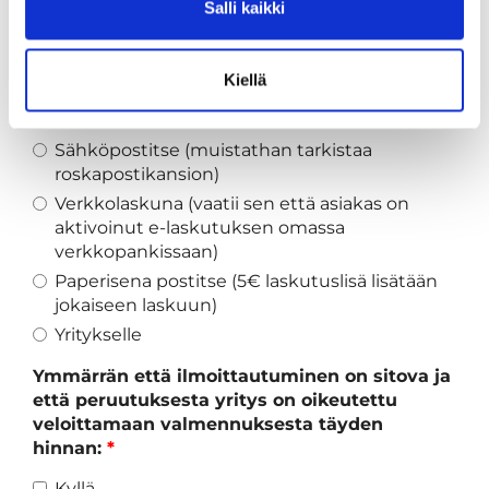
yhteensä 447,00€ ja laskutetaan kerran
Salli kaikki
kuukaudessa 149€, 3 kuukauden ajan:
*
Kyllä
Kiellä
Haluan että laskut lähetetään:
*
Sähköpostitse (muistathan tarkistaa
roskapostikansion)
Verkkolaskuna (vaatii sen että asiakas on
aktivoinut e-laskutuksen omassa
verkkopankissaan)
Paperisena postitse (5€ laskutuslisä lisätään
jokaiseen laskuun)
Yritykselle
Ymmärrän että ilmoittautuminen on sitova ja
että peruutuksesta yritys on oikeutettu
veloittamaan valmennuksesta täyden
hinnan:
*
Kyllä