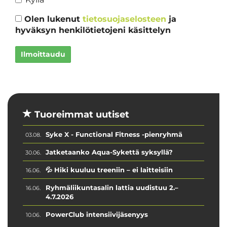
Olen lukenut
tietosuojaselosteen
ja
hyväksyn henkilötietojeni käsittelyn
Ilmoittaudu
Tuoreimmat uutiset
Syke X - Functional Fitness -pienryhmä
03.08.
Jatketaanko Aqua-Sykettä syksyllä?
30.06.
💦 Hiki kuuluu treeniin – ei laitteisiin
16.06.
Ryhmäliikuntasalin lattia uudistuu 2.–
16.06.
4.7.2026
PowerClub intensiivijäsenyys
10.06.