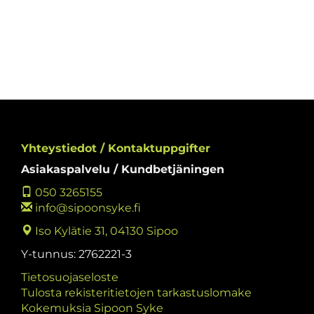
Yhteystiedot / Kontaktuppgifter
Asiakaspalvelu / Kundbetjäningen
050 3265155
info@sipoonsyke.fi
Iso Kylätie 31, 04130 Sipoo
Y-tunnus: 2762221-3
Tietosuojaseloste
Tulosta rekisteritietojen tarkastuslomake
Kokemuksia Sipoon Syke