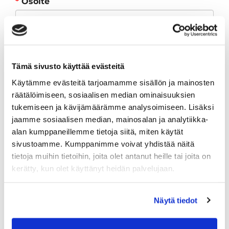
*
Osoite
*
Postinumero
*
Postitoimipaikka
Tämä sivusto käyttää evästeitä
*
Maa
Käytämme evästeitä tarjoamamme sisällön ja mainosten
räätälöimiseen, sosiaalisen median ominaisuuksien
tukemiseen ja kävijämäärämme analysoimiseen. Lisäksi
jaamme sosiaalisen median, mainosalan ja analytiikka-
Huom! Henkilötunnus tarvitaan laskutusta
alan kumppaneillemme tietoja siitä, miten käytät
varten.
sivustoamme. Kumppanimme voivat yhdistää näitä
tietoja muihin tietoihin, joita olet antanut heille tai joita on
kerätty, kun olet käyttänyt heidän palvelujaan.
Ilmoittaudun mukaan
pienryhmävalmennukseen
*
Näytä tiedot
Kyllä
Ymmärrän että valmennuksen hinta on