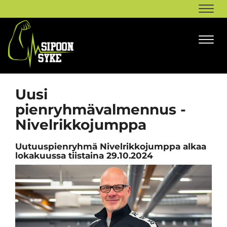
Navi
Navi
Uusi
pienryhmävalmennus -
Nivelrikkojumppa
Uutuuspienryhmä Nivelrikkojumppa alkaa
lokakuussa tiistaina 29.10.2024