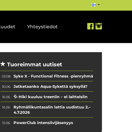
kuudet
Yhteystiedot
Tuoreimmat uutiset
Syke X - Functional Fitness -pienryhmä
03.08.
Jatketaanko Aqua-Sykettä syksyllä?
30.06.
💦 Hiki kuuluu treeniin – ei laitteisiin
16.06.
Ryhmäliikuntasalin lattia uudistuu 2.–
16.06.
4.7.2026
PowerClub intensiivijäsenyys
10.06.