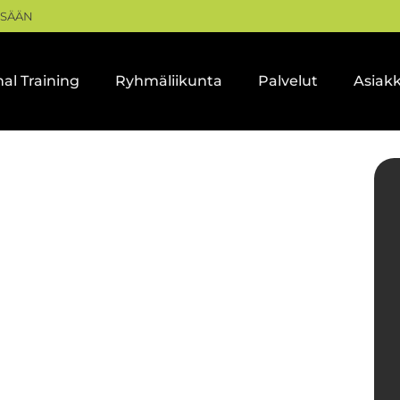
ISÄÄN
al Training
Ryhmäliikunta
Palvelut
Asiak