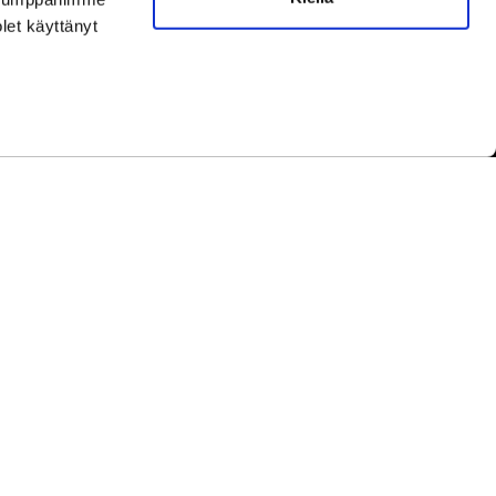
ella ändringar av öppettiderna
här.
olet käyttänyt
yhinä.
under helger.
etwork