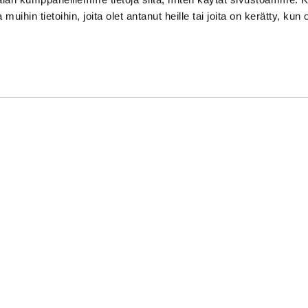
Vänligen kontrollera eventu
 muihin tietoihin, joita olet antanut heille tai joita on kerätty, kun 
Asiakaspalvelu on suljettu p
Kundbetjäningen är stängd 
oon Syke
| Toiminnanohjausjärjestelmä
WiseGym
powered by
WiseN