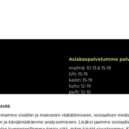
Asiakaspalvelumme palv
ma/må: 10-13 & 15-19
ti/ti: 15-19
ke/on: 15-19
to/to: 12-19
pe/fr: 12-15
la/lö: 9.30-13
su/sö: suljettu/stängt
teitä
Puhelintiedusteluihin vast
mamme sisällön ja mainosten räätälöimiseen, sosiaalisen medi
Vi svarar på telefonförfråg
n ja kävijämäärämme analysoimiseen. Lisäksi jaamme sosiaali
Tarkistathan mahdolliset m
-alan kumppaneillemme tietoja siitä, miten käytät sivustoamme