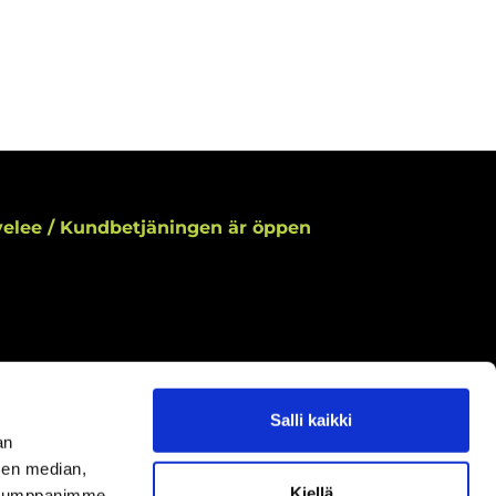
elee / Kundbetjäningen är öppen
Salli kaikki
aamme asiakaspalvelun aukioloaikoina.
an
ningar under kundbetjäningens öppettider.
sen median,
Kiellä
uutokset aukioloaikoihin
täältä.
. Kumppanimme