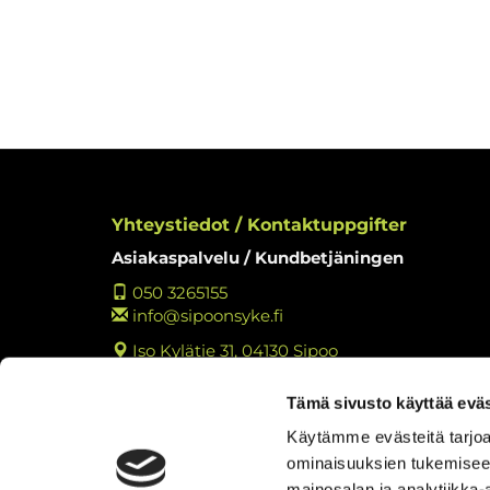
Yhteystiedot / Kontaktuppgifter
Asiakaspalvelu / Kundbetjäningen
050 3265155
info@sipoonsyke.fi
Iso Kylätie 31, 04130 Sipoo
Y-tunnus: 2762221-3
Tämä sivusto käyttää eväs
Tietosuojaseloste
Käytämme evästeitä tarjoa
Tulosta rekisteritietojen tarkastuslomake
ominaisuuksien tukemisee
Kokemuksia Sipoon Syke
mainosalan ja analytiikka