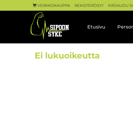
VERKKOKAUPPA
REKISTERÖIDY
KIRJAUDU S
Etusivu
Person
Ei lukuoikeutta