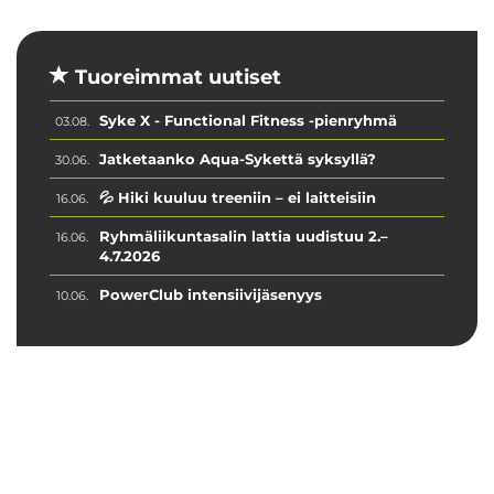
Tuoreimmat uutiset
Syke X - Functional Fitness -pienryhmä
03.08.
Jatketaanko Aqua-Sykettä syksyllä?
30.06.
💦 Hiki kuuluu treeniin – ei laitteisiin
16.06.
Ryhmäliikuntasalin lattia uudistuu 2.–
16.06.
4.7.2026
PowerClub intensiivijäsenyys
10.06.