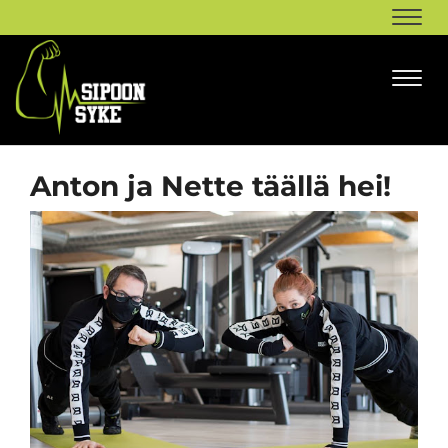
Navi
Navi
Anton ja Nette täällä hei!