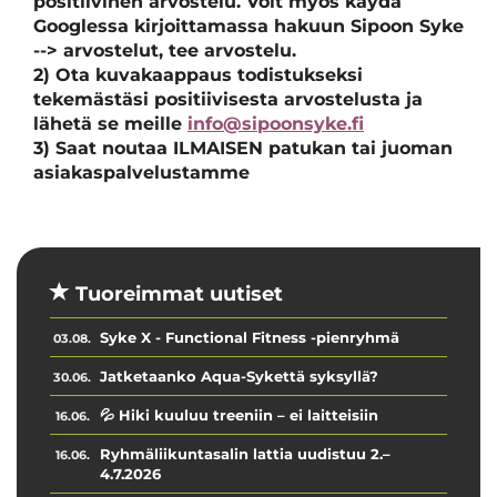
positiivinen arvostelu. Voit myös käydä
Googlessa kirjoittamassa hakuun Sipoon Syke
--> arvostelut, tee arvostelu.
2)
Ota kuvakaappaus todistukseksi
tekemästäsi positiivisesta arvostelusta ja
lähetä se meille
info@sipoonsyke.fi
3)
Saat noutaa ILMAISEN patukan tai juoman
asiakaspalvelustamme
Tuoreimmat uutiset
Syke X - Functional Fitness -pienryhmä
03.08.
Jatketaanko Aqua-Sykettä syksyllä?
30.06.
💦 Hiki kuuluu treeniin – ei laitteisiin
16.06.
Ryhmäliikuntasalin lattia uudistuu 2.–
16.06.
4.7.2026