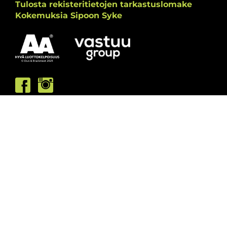
Tulosta rekisteritietojen tarkastuslomake
Kokemuksia Sipoon Syke
Asiakaspalvelumme palvelee /
Kundbetjäningen är öppen
ma/må: 10-13 & 15-19
ti/ti: 15-19
ke/on: 15-19
to/to: 12-19
pe/fr: 12-15
la/lö: 9.30-13
su/sö: suljettu/stängt
Puhelintiedusteluihin vastaamme
asiakaspalvelun aukioloaikoina.