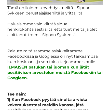
Tämä on iloinen tervehdys meiltä
–
Sipoon
Sykkeen perustajajäseniltä ja yrittäjiltä
!
Haluaisimme vain kiittää sinua
henkilökohtaisesti siitä, että tuet meitä ja olet
aloittanut tre
enit Sipoon Sykkeellä!
Palaute mitä saamme asiakkailtamme
Facebookissa ja Googlessa on nyt tärkeämpää
kuin koskaan
...
ja sen takia tarjoamme sinulle
ILMAISEN patukan tai juoman kun jätät
positiivisen arvostelun meistä Facebookiin tai
Googleen.
Tee näin
:
1)
Kun Facebook pyytää sinulta arviota
kokemuksestasi meidän kanssa, jätä