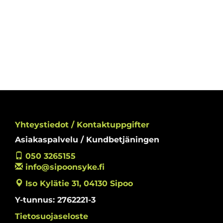
Yhteystiedot / Kontaktuppgifter
Asiakaspalvelu / Kundbetjäningen
050 3265155
info@sipoonsyke.fi
Iso Kylätie 31, 04130 Sipoo
Y-tunnus: 2762221-3
Tietosuojaseloste