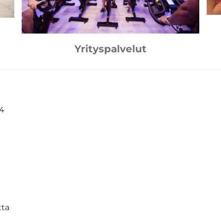
Yrityspalvelut
24
tta