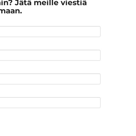
n? Jätä meille viestiä
umaan.