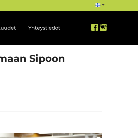
kuudet
Yhteystiedot
aamaan Sipoon