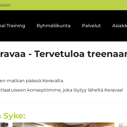
ISÄÄN
al Training
Ryhmäliikunta
Palvelut
Asiak
eravaa - Tervetuloa treen
yen matkan päässä Keravalta.
laatuiseen konseptiimme, joka löytyy läheltä Keravaa!
 Syke: