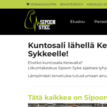
VERKKOKAUPPA
REKISTERÖIDY
KIRJAUDU S
Etusivu
Person
Kuntosali lähellä K
Sykkeelle!
Etsitkö kuntosalia Keravalta?
Liikuntakeskus Sipoon Syke sijaitsee lyh
Lämpimästi tervetuloa tutustumaan ainut
Tätä kaikkea on Sipoon