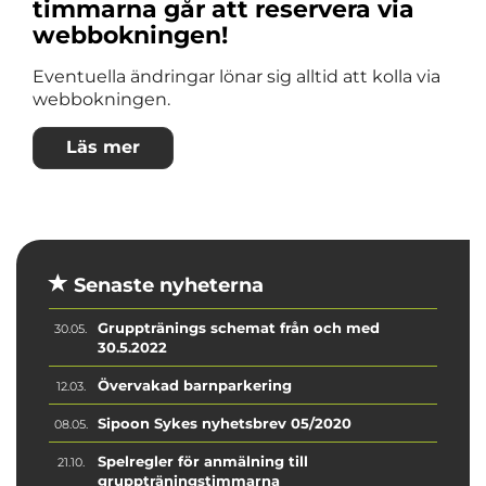
timmarna går att reservera via
webbokningen!
Eventuella ändringar lönar sig alltid att kolla via
webbokningen.
Läs mer
Senaste nyheterna
Grupptränings schemat från och med
30.05.
30.5.2022
Övervakad barnparkering
12.03.
Sipoon Sykes nyhetsbrev 05/2020
08.05.
Spelregler för anmälning till
21.10.
gruppträningstimmarna