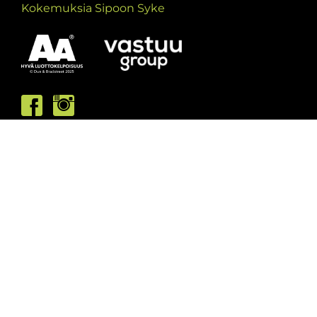
Kokemuksia Sipoon Syke
Asiakaspalvelumme palvelee /
Kundbetjäningen är öppen
ma/må: 10-13 & 15-19
ti/ti: 15-19
ke/on: 15-19
to/to: 12-19
pe/fr: 12-15
la/lö: 9.30-13
su/sö: suljettu/stängt
Puhelintiedusteluihin vastaamme
asiakaspalvelun aukioloaikoina.
Vi svarar på telefonförfrågningar under