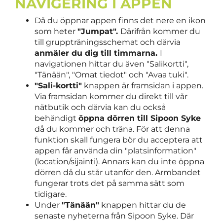
NAVIGERING I APPEN
Då du öppnar appen finns det nere en ikon
som heter
"Jumpat".
Därifrån kommer du
till gruppträningsschemat och därvia
anmäler du dig till timmarna.
I
navigationen hittar du även "Salikortti",
"Tänään", "Omat tiedot" och "Avaa tuki".
"Sali-kortti"
knappen är framsidan i appen.
Via framsidan kommer du direkt till vår
nätbutik och därvia kan du också
behändigt
öppna dörren till Sipoon Syke
då du kommer och träna. För att denna
funktion skall fungera bör du acceptera att
appen får använda din "platsinformation"
(location/sijainti). Annars kan du inte öppna
dörren då du står utanför den. Armbandet
fungerar trots det på samma sätt som
tidigare.
Under
"Tänään"
knappen hittar du de
senaste nyheterna från Sipoon Syke. Där