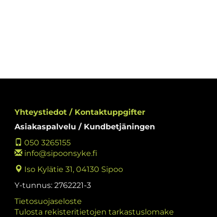
Yhteystiedot / Kontaktuppgifter
Asiakaspalvelu / Kundbetjäningen
050 3265155
info@sipoonsyke.fi
Iso Kylätie 31, 04130 Sipoo
Y-tunnus: 2762221-3
Tietosuojaseloste
Tulosta rekisteritietojen tarkastuslomake