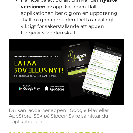
Håll koll på att du alltid använder
nyaste
versionen
av applikationen. Ifall
applikationen ber dig om en uppdtering
skall du godkänna den. Detta är väldigt
viktigt för säkerställande att appen
fungerar som den skall. ​​​​​​​
Du kan ladda ner appen i Google Play eller
AppStore. Sök på Sipoon Syke så hittar du
applikationen.