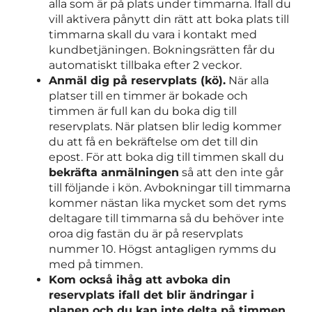
alla som är på plats under timmarna. Ifall du
vill aktivera pånytt din rätt att boka plats till
timmarna skall du vara i kontakt med
kundbetjäningen. Bokningsrätten får du
automatiskt tillbaka efter 2 veckor.
Anmäl dig på reservplats (kö).
När alla
platser till en timmer är bokade och
timmen är full kan du boka dig till
reservplats. När platsen blir ledig kommer
du att få en bekräftelse om det till din
epost. För att boka dig till timmen skall du
bekräfta anmälningen
så att den inte går
till följande i kön. Avbokningar till timmarna
kommer nästan lika mycket som det ryms
deltagare till timmarna så du behöver inte
oroa dig fastän du är på reservplats
nummer 10. Högst antagligen rymms du
med på timmen.
Kom också ihåg att avboka din
reservplats ifall det blir ändringar i
planen och du kan inte delta på timmen.