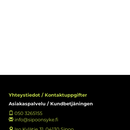
Yhteystiedot / Kontaktuppgifter
Asiakaspalvelu / Kundbetjäningen
050 3265155
info@sipoonsyke.fi
Iso Kylätie 31, 04130 Sipoo