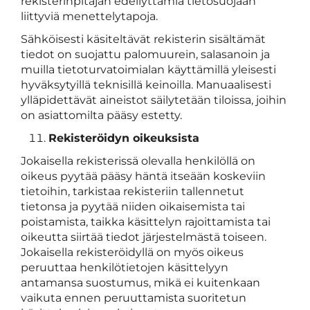
rekisterinpitäjän edellyttämiä tietosuojaan
liittyviä menettelytapoja.
Sähköisesti käsiteltävät rekisterin sisältämät
tiedot on suojattu palomuurein, salasanoin ja
muilla tietoturvatoimialan käyttämillä yleisesti
hyväksytyillä teknisillä keinoilla. Manuaalisesti
ylläpidettävät aineistot säilytetään tiloissa, joihin
on asiattomilta pääsy estetty.
Rekisteröidyn oikeuksista
Jokaisella rekisterissä olevalla henkilöllä on
oikeus pyytää pääsy häntä itseään koskeviin
tietoihin, tarkistaa rekisteriin tallennetut
tietonsa ja pyytää niiden oikaisemista tai
poistamista, taikka käsittelyn rajoittamista tai
oikeutta siirtää tiedot järjestelmästä toiseen.
Jokaisella rekisteröidyllä on myös oikeus
peruuttaa henkilötietojen käsittelyyn
antamansa suostumus, mikä ei kuitenkaan
vaikuta ennen peruuttamista suoritetun