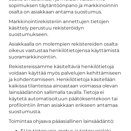
sopimuksen täytäntöönpano ja markkinoinnin
osalta on asiakkaan antama suostumus.
Markkinointirekisteriin annettujen tietojen
käsittely perustuu rekisteröidyn
suostumukseen.
Asiakkaalla on molempien rekistereiden osalta
oikeus vastustaa henkilötietojensa käyttämistä
suoramarkkinointiin.
Rekistereissämme käsiteltäviä henkilötietoja
voidaan käyttää myös palvelujen kehittämiseen
ja kohdentamiseen. Henkilötietoja käsitellään
kaikissa tilanteissa ainoastaan voimassa olevan
lainsäädännön sallimalla tavalla. Tietoja ei
käytetä automatisoituun päätöksentekoon tai
profilointiin ilman asiakkaan erikseen antamaa
suostumusta.
Toimintaa ohjaava pääasiallinen lainsäädäntö:
EU:n tietosuoja-asetus ja tietosuojalaki