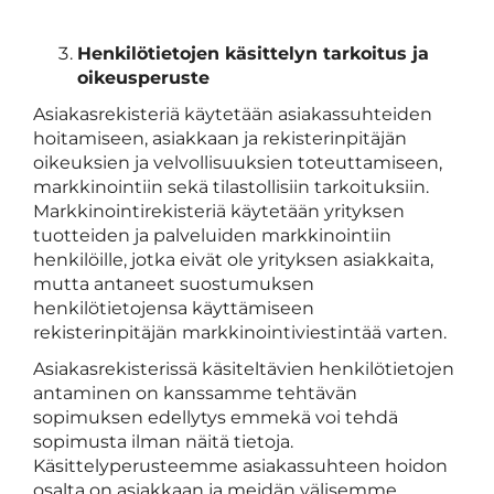
Henkilötietojen käsittelyn tarkoitus ja
oikeusperuste
Asiakasrekisteriä käytetään asiakassuhteiden
hoitamiseen, asiakkaan ja rekisterinpitäjän
oikeuksien ja velvollisuuksien toteuttamiseen,
markkinointiin sekä tilastollisiin tarkoituksiin.
Markkinointirekisteriä käytetään yrityksen
tuotteiden ja palveluiden markkinointiin
henkilöille, jotka eivät ole yrityksen asiakkaita,
mutta antaneet suostumuksen
henkilötietojensa käyttämiseen
rekisterinpitäjän markkinointiviestintää varten.
Asiakasrekisterissä käsiteltävien henkilötietojen
antaminen on kanssamme tehtävän
sopimuksen edellytys emmekä voi tehdä
sopimusta ilman näitä tietoja.
Käsittelyperusteemme asiakassuhteen hoidon
osalta on asiakkaan ja meidän välisemme