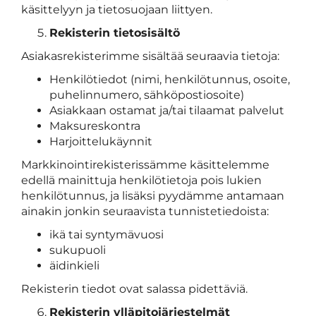
käsittelyyn ja tietosuojaan liittyen.
Rekisterin tietosisältö
Asiakasrekisterimme sisältää seuraavia tietoja:
Henkilötiedot (nimi, henkilötunnus, osoite,
puhelinnumero, sähköpostiosoite)
Asiakkaan ostamat ja/tai tilaamat palvelut
Maksureskontra
Harjoittelukäynnit
Markkinointirekisterissämme käsittelemme
edellä mainittuja henkilötietoja pois lukien
henkilötunnus, ja lisäksi pyydämme antamaan
ainakin jonkin seuraavista tunnistetiedoista:
ikä tai syntymävuosi
sukupuoli
äidinkieli
Rekisterin tiedot ovat salassa pidettäviä.
Rekisterin ylläpitojärjestelmät