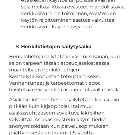
evästeiden käyttöä tai poistaa evästeet
selaimeltasi. Koska evästeet mahdollistavat
verkkosivumme toiminnan, evästeiden
käytön rajoittaminen saattaa vaikuttaa
verkkosivun käytettävyyteen.
Henkilötietojen säilytysaika
Henkilötietoja säilytetään vain niin kauan, kun
se on tarpeen tässä tietosuojaselosteessa
määriteltyjen henkilötietojen
käsittelytarkoitusten toteuttamiseksi.
Vanhentuneet ja tarpeettomat tiedot
hävitetään viipymättä asiaankuuluvalla tavalla.
Asiakasrekisterin tietoja säilytetään lisäksi niin
pitkään kuin kirjanpitolaki tai muu
asiakassuhteeseen soveltuva laki siihen
velvoittaa. Asiakasrekisterin käyntitiedot
anonymisoidaan kun palvelusopimuksen
päättymisestä on kulunut 5. vuotta.