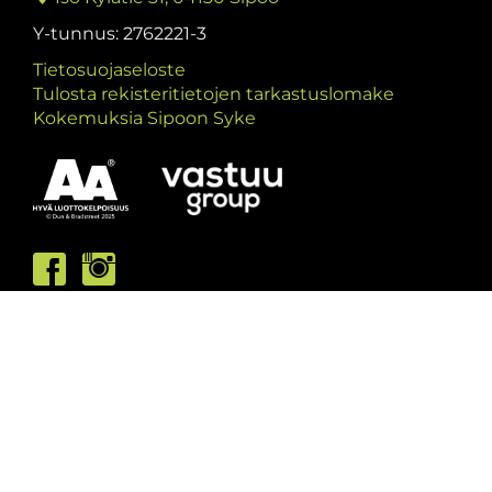
Y-tunnus: 2762221-3
Tietosuojaseloste
Tulosta rekisteritietojen tarkastuslomake
Kokemuksia Sipoon Syke
Asiakaspalvelumme palvelee /
Kundbetjäningen är öppen
ma/må: 10-13 & 15-19
ti/ti: 15-19
ke/on: 15-19
to/to: 12-19
pe/fr: 12-15
la/lö: 9.30-13