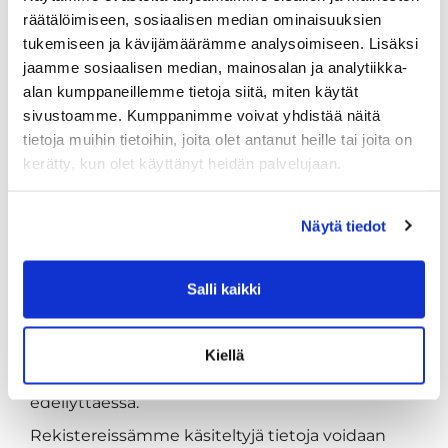
pääsy henkilötietoihisi. Näiden
räätälöimiseen, sosiaalisen median ominaisuuksien
palveluntarjoajien kanssa olemme tehneet
tukemiseen ja kävijämäärämme analysoimiseen. Lisäksi
tietosuoja-asetuksen edellytysten mukaisen
jaamme sosiaalisen median, mainosalan ja analytiikka-
sopimuksen.
alan kumppaneillemme tietoja siitä, miten käytät
Markkinointirekisterin tietojen käsittelyssä
sivustoamme. Kumppanimme voivat yhdistää näitä
voimme käyttää ulkopuolisia palveluntarjoajia
tietoja muihin tietoihin, joita olet antanut heille tai joita on
Rekisterinpitäjä vastaa siitä, että palvelun
kerätty, kun olet käyttänyt heidän palvelujaan.
tarjoaja käsittelee luovutettuja henkilötietoja
tietosuojalainsäädännön edellyttämällä tavalla ja
vain tarjotakseen erikseen sovitut palvelut
Näytä tiedot
rekisterinpitäjälle. Näiden palveluntarjoajien
kanssa olemme tehneet tietosuoja-asetuksen
edellytysten mukaisen sopimuksen.
Salli kaikki
Rekisterinpitäjä ei muutoin luovuta annettuja
henkilötietoja ulkopuolisille. Rekisterinpitäjällä
Kiellä
on kuitenkin oikeus luovuttaa tietoja
lainsäädännön tai viranomaismääräyksen niin
edellyttäessä.
Rekistereissämme käsiteltyjä tietoja voidaan