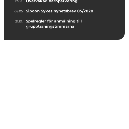
Övervakad barnparkering
12.03.
Sipoon Sykes nyhetsbrev 05/2020
08.05.
Spelregler för anmälning till
21.10.
gruppträningstimmarna