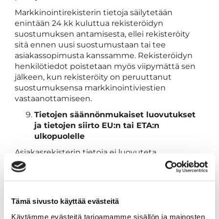
Markkinointirekisterin tietoja säilytetään
enintään 24 kk kuluttua rekisteröidyn
suostumuksen antamisesta, ellei rekisteröity
sitä ennen uusi suostumustaan tai tee
asiakassopimusta kanssamme. Rekisteröidyn
henkilötiedot poistetaan myös viipymättä sen
jälkeen, kun rekisteröity on peruuttanut
suostumuksensa markkinointiviestien
vastaanottamiseen.
Tietojen säännönmukaiset luovutukset
ja tietojen siirto EU:n tai ETA:n
ulkopuolelle
Asiakasrekisterin tietoja ei luovuteta
kolmannelle osapuolelle
markkinointitarkoituksiin.
Voimme käyttää asiakasrekisterissä olevien
henkilötietojen käsittelyssä palveluntarjoajia,
Tämä sivusto käyttää evästeitä
joilla voi tehtävänsä suorittamista varten olla
Käytämme evästeitä tarjoamamme sisällön ja mainosten