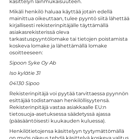
käsittelyn lainmukaisuuteen.
Mikäli henkilö haluaa käyttää jotain edellä
mainittua oikeuttaan, tulee pyyntö siitä lähettää
kirjallisesti rekisterinpitäjälle täyttämällä
asiakasrekisterissä oleva
tarkastuspyyntölomake tai tietojen poistamista
koskeva lomake ja lähettämällä lomake
osoitteeseen:
Sipoon Syke Oy Ab
Iso kylätie 31
04130 Sipoo
Rekisterinpitäjä voi pyytää tarvittaessa pyynnön
esittäjää todistamaan henkilöllisyytensä.
Rekisterinpitäjä vastaa asiakkaalle EU:n
tietosuoja-asetuksessa säädetyssä ajassa
(pääsääntöisesti kuukauden kuluessa).
Henkilötietojensa käsittelyyn tyytymättömällä
on myös oikeus tehdä käsittelyä koskeva valitus