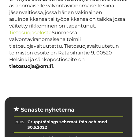
asianomaiselle valvontaviranomaiselle siinä
jäsenvaltiossa, jossa hänen vakinainen
asuinpaikkansa tai työpaikkansa on taikka jossa
väitetty rikkominen on tapahtunut.
Tietosuojaseloste
Suomessa
valvontaviranomaisena toimii
tietosuojavaltuutettu. Tietosuojavaltuutetun
toimiston osoite on Ratapihantie 9, 00520
Helsinki ja sähköpostiosoite on
tietosuoja@om.fi
.
Senaste nyheterna
Grupptränings schemat från och med
30.05.
30.5.2022