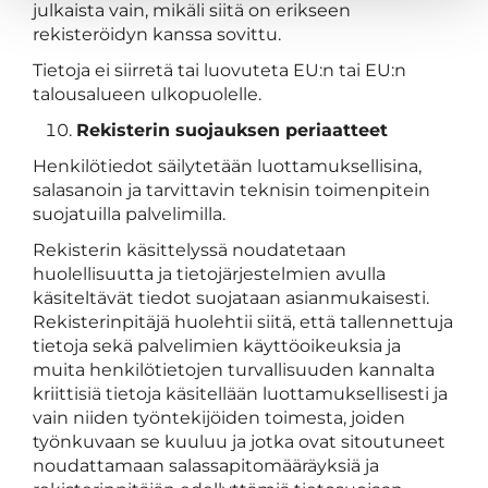
julkaista vain, mikäli siitä on erikseen
rekisteröidyn kanssa sovittu.
Tietoja ei siirretä tai luovuteta EU:n tai EU:n
talousalueen ulkopuolelle.
Rekisterin suojauksen periaatteet
Henkilötiedot säilytetään luottamuksellisina,
salasanoin ja tarvittavin teknisin toimenpitein
suojatuilla palvelimilla.
Rekisterin käsittelyssä noudatetaan
huolellisuutta ja tietojärjestelmien avulla
käsiteltävät tiedot suojataan asianmukaisesti.
Rekisterinpitäjä huolehtii siitä, että tallennettuja
tietoja sekä palvelimien käyttöoikeuksia ja
muita henkilötietojen turvallisuuden kannalta
kriittisiä tietoja käsitellään luottamuksellisesti ja
vain niiden työntekijöiden toimesta, joiden
työnkuvaan se kuuluu ja jotka ovat sitoutuneet
noudattamaan salassapitomääräyksiä ja