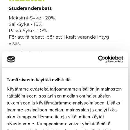
Studeranderabatt
Maksimi-Syke - 20%.
Sali-Syke - 10%.
Päivä-Syke - 10%.
För att få rabatt, bör ett i kraft varande intyg
visas.
Pensionärsrabatt
Maksimi-Syke - 20%.
Sali-Syke - 10%.
Päivä-Syke - 10%.
Tämä sivusto käyttää evästeitä
För att få rabatt, bör intyg visas.
Käytämme evästeitä tarjoamamme sisällön ja mainosten
OBS! Rabatten gäller endast kommande
räätälöimiseen, sosiaalisen median ominaisuuksien
månadsbetalningar och kan inte kombineras
tukemiseen ja kävijämäärämme analysoimiseen. Lisäksi
med andra erbjudanden. Rabatten gäller inte
jaamme sosiaalisen median, mainosalan ja analytiikka-
för seriekort eller enstaka besök.
alan kumppaneillemme tietoja siitä, miten käytät
sivustoamme. Kumppanimme voivat yhdistää näitä