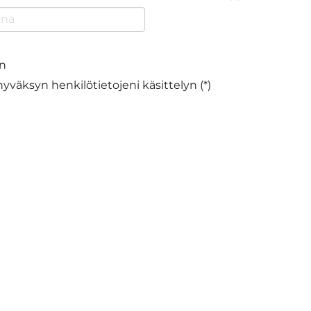
en
hyväksyn henkilötietojeni käsittelyn (*)