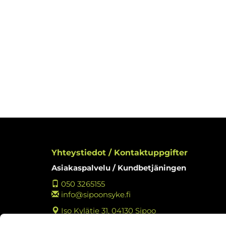
Yhteystiedot / Kontaktuppgifter
Asiakaspalvelu / Kundbetjäningen
050 3265155
info@sipoonsyke.fi
Iso Kylätie 31, 04130 Sipoo