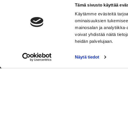
Y-tunnus: 2762221-3
Tämä sivusto käyttää eväs
Tietosuojaseloste
Käytämme evästeitä tarjoa
Tulosta rekisteritietojen tarkastuslomake
ominaisuuksien tukemisee
Kokemuksia Sipoon Syke
mainosalan ja analytiikka
voivat yhdistää näitä tietoja
heidän palvelujaan.
Näytä tiedot
© Sip