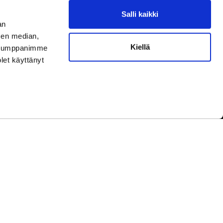
Salli kaikki
aamme asiakaspalvelun aukioloaikoina.
an
ningar under kundbetjäningens öppettider.
sen median,
Kiellä
uutokset aukioloaikoihin
täältä.
. Kumppanimme
ella ändringar av öppettiderna
här.
olet käyttänyt
yhinä.
under helger.
etwork