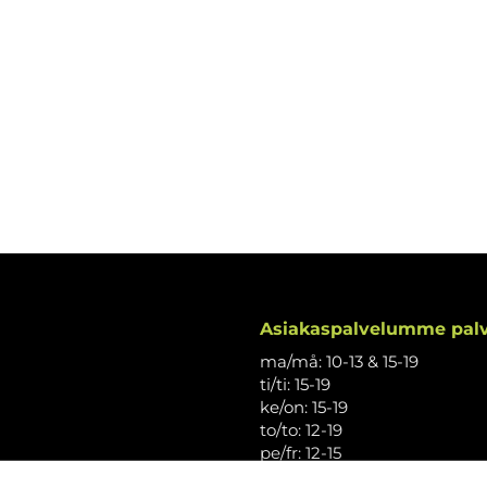
Asiakaspalvelumme palv
ma/må: 10-13 & 15-19
ti/ti: 15-19
ke/on: 15-19
to/to: 12-19
pe/fr: 12-15
la/lö: 9.30-13