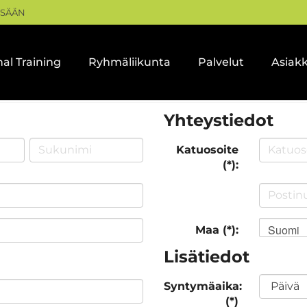
ISÄÄN
al Training
Ryhmäliikunta
Palvelut
Asiak
Yhteystiedot
Katuosoite
(*):
Suomi
Maa (*):
Lisätiedot
Syntymäaika:
(*)