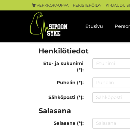
VERKKOKAUPPA
REKISTERÖIDY
KIRJAUDU S
Etusivu
Person
Henkilötiedot
Etu- ja sukunimi
(*):
Puhelin (*):
Sähköposti (*):
Salasana
Salasana (*):