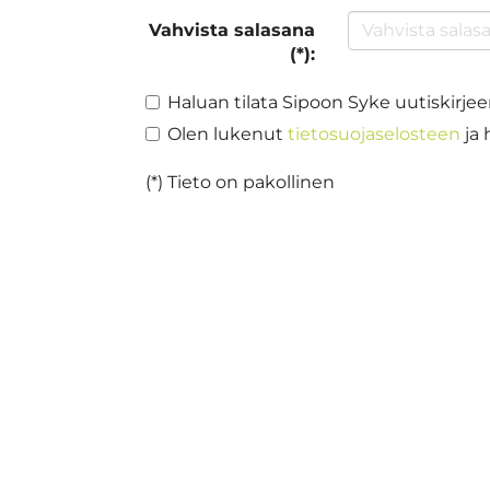
Vahvista salasana
(*):
Haluan tilata Sipoon Syke uutiskirje
Olen lukenut
tietosuojaselosteen
ja 
(*) Tieto on pakollinen