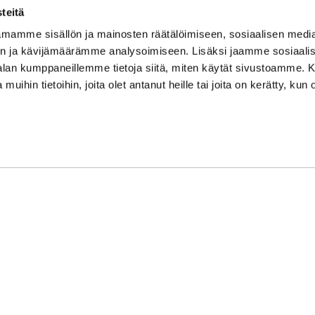
su/sö: suljettu/stängt
teitä
Puhelintiedusteluihin vast
mamme sisällön ja mainosten räätälöimiseen, sosiaalisen medi
Vi svarar på telefonförfråg
n ja kävijämäärämme analysoimiseen. Lisäksi jaamme sosiaali
Tarkistathan mahdolliset m
-alan kumppaneillemme tietoja siitä, miten käytät sivustoamme
Vänligen kontrollera eventu
 muihin tietoihin, joita olet antanut heille tai joita on kerätty, kun 
Asiakaspalvelu on suljettu p
Kundbetjäningen är stängd 
oon Syke
| Toiminnanohjausjärjestelmä
WiseGym
powered by
WiseN