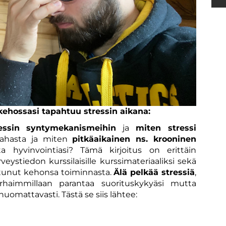
ä kehossasi tapahtuu stressin aikana:
ressin syntymekanismeihin
ja
miten stressi
pahasta ja miten
pitkäaikainen ns. krooninen
ta hyvinvointiasi? Tämä kirjoitus on erittäin
rveystiedon kurssilaisille kurssimateriaaliksi sekä
nostunut kehonsa toiminnasta.
Älä pelkää stressiä
,
arhaimmillaan parantaa suorituskykyäsi mutta
omattavasti. Tästä se siis lähtee: