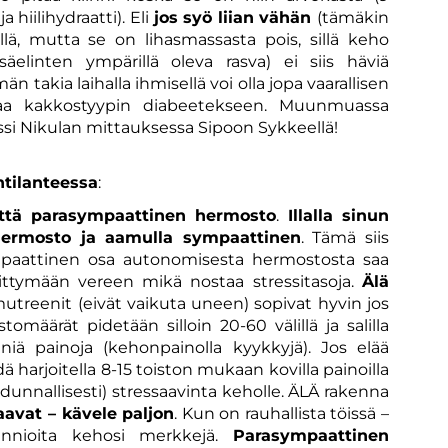
ja hiilihydraatti). Eli
jos syö liian vähän
(tämäkin
yllä, mutta se on lihasmassasta pois, sillä keho
säelinten ympärillä oleva rasva) ei siis häviä
än takia laihalla ihmisellä voi olla jopa vaarallisen
htaa kakkostyypin diabeetekseen. Muunmuassa
ssi Nikulan mittauksessa Sipoon Sykkeellä!
tilanteessa
:
ttä parasympaattinen hermosto
.
Illalla sinun
hermosto ja aamulla sympaattinen
. Tämä siis
Sympaattinen osa autonomisesta hermostosta saa
ttymään vereen mikä nostaa stressitasoja.
Älä
mutreenit (eivät vaikuta uneen) sopivat hyvin jos
stomäärät pidetään silloin 20-60 välillä ja salilla
niä painoja (kehonpainolla kyykkyjä). Jos elää
ä harjoitella 8-15 toiston mukaan kovilla painoilla
unnallisesti) stressaavinta keholle. ÄLÄ rakenna
aavat – kävele paljon
. Kun on rauhallista töissä –
unnioita kehosi merkkejä.
Parasympaattinen