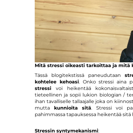
Mitä stressi oikeasti tarkoittaa ja mit
Tässä blogitekstissä paneudutaan
st
kohtelee kehoasi
. Onko stressi aina 
stressi
voi heikentää kokonaisvaltais
tieteellinen ja sopii lukion biologian / te
ihan tavalliselle tallaajalle joka on kiin
mutta
kunnioita sitä
. Stressi voi p
pahimmassa tapauksessa heikentää sitä hu
Stressin syntymekanismi
: