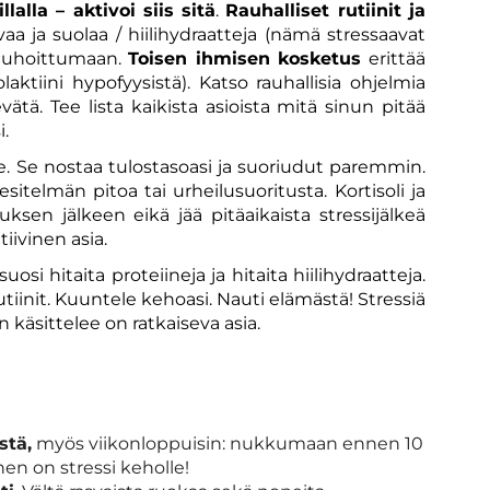
alla – aktivoi siis sitä
.
Rauhalliset rutiinit ja
vaa ja suolaa / hiilihydraatteja (nämä stressaavat
 rauhoittumaan.
Toisen ihmisen kosketus
erittää
aktiini hypofyysistä). Katso rauhallisia ohjelmia
ätä. Tee lista kaikista asioista mitä sinun pitää
.
e. Se nostaa tulostasoasi ja suoriudut paremmin.
itelmän pitoa tai urheilusuoritusta. Kortisoli ja
uksen jälkeen eikä jää pitäaikaista stressijälkeä
tiivinen asia.
 suosi hitaita proteiineja ja hitaita hiilihydraatteja.
rutiinit. Kuuntele kehoasi. Nauti elämästä! Stressiä
 käsittelee on ratkaiseva asia.
stä,
myös viikonloppuisin: nukkumaan ennen 10
en on stressi keholle!