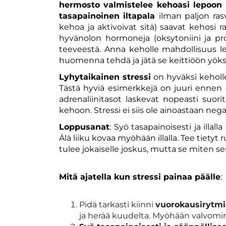
hermosto valmistelee kehoasi lepoon ill
tasapainoinen iltapala
ilman paljon ras
kehoa ja aktivoivat sitä) saavat kehosi
hyvänolon hormoneja (oksytoniini ja prol
teeveestä. Anna keholle mahdollisuus lev
huomenna tehdä ja jätä se keittiöön yöksi
Lyhytaikainen stressi
on hyväksi keholl
Tästä hyviä esimerkkejä on juuri ennen es
adrenaliinitasot laskevat nopeasti suorit
kehoon. Stressi ei siis ole ainoastaan nega
Loppusanat
: Syö tasapainoisesti ja illalla
Älä liiku kovaa myöhään illalla. Tee tietyt 
tulee jokaiselle joskus, mutta se miten sen
Mitä ajatella kun stressi painaa päälle
:
Pidä tarkasti kiinni
vuorokausirytmi
ja herää kuudelta. Myöhään valvomin