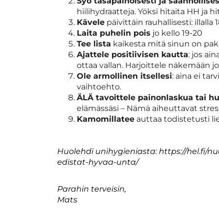
Syö tasapainoisesti ja säännöllises
hiilihydraatteja. Yöksi hitaita HH ja h
Kävele
päivittäin rauhallisesti: illall
Laita puhelin pois
jo kello 19-20
Tee lista
kaikesta mitä sinun on pak
Ajattele positiivisen kautta
: jos ai
ottaa vallan. Harjoittele näkemään jo
Ole armollinen itsellesi
: aina ei ta
vaihtoehto.
ÄLÄ tavoittele painonlaskua tai h
elämässäsi – Nämä aiheuttavat stres
Kamomillatee
auttaa todistetusti l
Huolehdi unihygieniasta: https://hel.fi/nu
edistat-hyvaa-unta/
Parahin terveisin,
​​​​​​​Mats