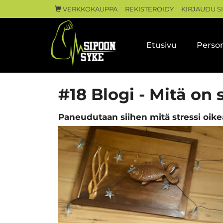
VERKKOKAUPPA
REKISTERÖIDY
KIRJAUDU S
Etusivu
Person
#18 Blogi - Mitä on 
Paneudutaan siihen mitä stressi oikea