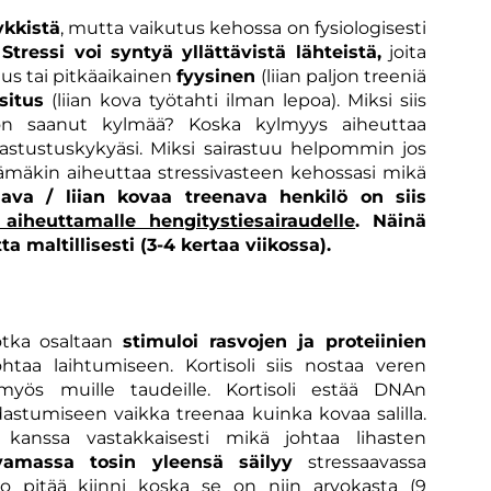
kkistä
, mutta vaikutus kehossa on fysiologisesti
.
Stressi voi syntyä yllättävistä lähteistä,
joita
aus tai pitkäaikainen
fyysinen
(liian paljon treeniä
situs
(liian kova työtahti ilman lepoa). Miksi siis
 on saanut kylmää? Koska kylmyys aiheuttaa
astustuskykyäsi. Miksi sairastuu helpommin jos
 tämäkin aiheuttaa stressivasteen kehossasi mikä
aava / liian kovaa treenava henkilö on siis
aiheuttamalle hengitystiesairaudelle
. Näinä
a maltillisesti (3-4 kertaa viikossa).
tka osaltaan
stimuloi rasvojen ja proteiinien
htaa laihtumiseen. Kortisoli siis nostaa veren
 myös muille taudeille. Kortisoli estää DNAn
tumiseen vaikka treenaa kuinka kovaa salilla.
 kanssa vastakkaisesti mikä johtaa lihasten
vamassa tosin yleensä säilyy
stressaavassa
ho pitää kiinni koska se on niin arvokasta (9