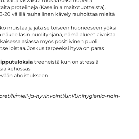
ti
. Vältä rasvaista ruokaa sekä nopeita
itaita proteiineja (Kaseiinia maitotuotteista).
a 18-20 välillä rauhallinen kävely rauhoittaa mieltä
ko muistaa ja jätä se toiseen huoneeseen yöksi
na näkee lasin puolityhjänä, nämä alueet aivoista
kaisessa asiassa myös positiivinen puoli.
rvitse loistaa. Joskus tarpeeksi hyvä on paras
uipputuloksia
treeneistä kun on stressiä
siä kehossasi
ievään ahdistukseen
oret/fi/mieli-ja-hyvinvointi/uni/Unihygienia-nain-