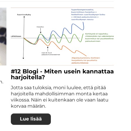
#12 Blogi - Miten usein kannattaa
harjoitella?
n.
Jotta saa tuloksia, moni luulee, että pitää
harjoitella mahdollisimman monta kertaa
viikossa. Näin ei kuitenkaan ole vaan laatu
korvaa määrän.
Lue lisää