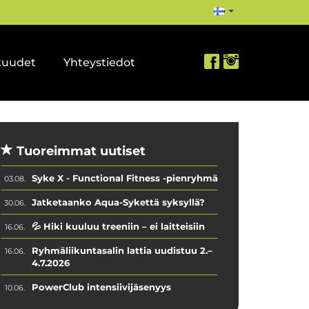
kuudet
Yhteystiedot
Tuoreimmat uutiset
Syke X - Functional Fitness -pienryhmä
03.08.
Jatketaanko Aqua-Sykettä syksyllä?
30.06.
💦 Hiki kuuluu treeniin – ei laitteisiin
16.06.
Ryhmäliikuntasalin lattia uudistuu 2.–
16.06.
4.7.2026
PowerClub intensiivijäsenyys
10.06.