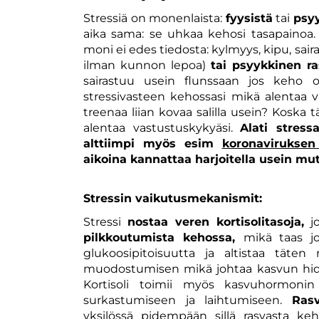
Stressiä on monenlaista:
fyysistä
tai
psyy
aika sama: se uhkaa kehosi tasapainoa
moni ei edes tiedosta: kylmyys, kipu, sair
ilman kunnon lepoa)
tai psyykkinen ra
sairastuu usein flunssaan jos keho
stressivasteen kehossasi mikä alentaa v
treenaa liian kovaa salilla usein? Koska
alentaa vastustuskykyäsi.
Alati stress
alttiimpi myös esim
koronaviruksen 
aikoina kannattaa harjoitella usein mutt
Stressin vaikutusmekanismit:
Stressi
nostaa veren kortisolitasoja,
jo
pilkkoutumista kehossa,
mikä taas jo
glukoosipitoisuutta ja altistaa täten
muodostumisen mikä johtaa kasvun hidas
Kortisoli toimii myös kasvuhormonin
surkastumiseen ja laihtumiseen.
Ras
yksilössä pidempään sillä rasvasta ke