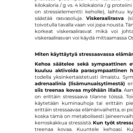
kilokaloria / g vs. 4 kilokaloria / g proteiini 
on stressielementti keholle), laihtuu k
säästää rasvasoluja.
Viskeraalirasva
(si
toivotulla tavalla vaan voi jopa nousta. Täm
korkeat viskeraalirasvat mikä voi jo
viskeraalirasvan voi käydä mittaamassa O
Miten käyttäytyä stressaavassa elämän
Kehoa säätelee sekä sympaattinen e
kuuluu aktivoida parasympaattinen 
todella yksinkertaistetusti ilmaistu. 
adrenaalinia (lisämunuaisytimestä)
eri
siis treenaa kovaa myöhään illalla
. Aa
on erittäin stressaava tilanne töissä. Toi
käytetään kuminauhoja tai erittäin pie
erittäin stressaavaa elämänvaihetta, ei pid
koska tämä on metabolisesti (aineenvaihd
kerroskakkua stressistä.
Kun työt stress
treenaa kovaa. Kuuntele kehoasi. K