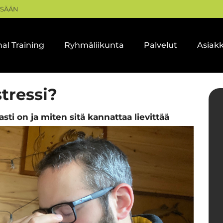
ISÄÄN
al Training
Ryhmäliikunta
Palvelut
Asiak
stressi?
sti on ja miten sitä kannattaa lievittää