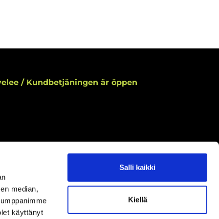
elee / Kundbetjäningen är öppen
Salli kaikki
aamme asiakaspalvelun aukioloaikoina.
an
ningar under kundbetjäningens öppettider.
sen median,
Kiellä
uutokset aukioloaikoihin
täältä.
. Kumppanimme
ella ändringar av öppettiderna
här.
olet käyttänyt