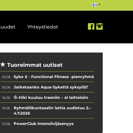
kuudet
Yhteystiedot
Tuoreimmat uutiset
Syke X - Functional Fitness -pienryhmä
03.08.
Jatketaanko Aqua-Sykettä syksyllä?
30.06.
💦 Hiki kuuluu treeniin – ei laitteisiin
16.06.
Ryhmäliikuntasalin lattia uudistuu 2.–
16.06.
4.7.2026
PowerClub intensiivijäsenyys
10.06.