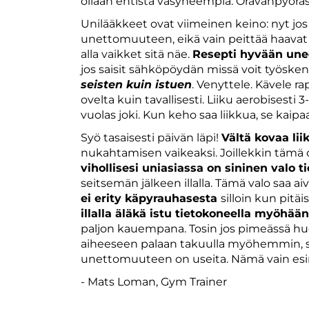
ollaan entistä väsyneempiä. Oravanpyöräs
Unilääkkeet ovat viimeinen keino: nyt jo
unettomuuteen, eikä vain peittää haavat isol
alla vaikket sitä näe.
Resepti hyvään un
jos saisit sähköpöydän missä voit työsken
seisten kuin istuen
. Venyttele. Kävele 
ovelta kuin tavallisesti. Liiku aerobisesti 3
vuolas joki. Kun keho saa liikkua, se kaip
Syö tasaisesti päivän läpi!
Vältä kovaa li
nukahtamisen vaikeaksi. Joillekkin tämä o
vihollisesi uniasiassa on sininen valo 
seitsemän jälkeen illalla. Tämä valo saa a
ei erity käpyrauhasesta
silloin kun pitäisi
illalla äläkä istu tietokoneella myöhään
paljon kauempana. Tosin jos pimeässä hu
aiheeseen palaan takuulla myöhemmin, sy
unettomuuteen on useita. Nämä vain esi
​​​​​​​- Mats Loman, Gym Trainer