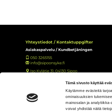
Yhteystiedot / Kontaktuppgifter
Asiakaspalvelu / Kundbetjäningen
050 3265155
info@sipoonsyke.fi
Iso Kylätie 31, 04130 Sipoo
Y-tunnus: 2762221-3
Tämä sivusto käyttää eväs
Tietosuojaseloste
Käytämme evästeitä tarjoa
Tulosta rekisteritietojen tarkastuslomake
ominaisuuksien tukemisee
Kokemuksia Sipoon Syke
mainosalan ja analytiikka
voivat yhdistää näitä tietoja