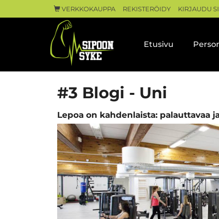
VERKKOKAUPPA
REKISTERÖIDY
KIRJAUDU S
Etusivu
Person
#3 Blogi - Uni
Lepoa on kahdenlaista: palauttavaa j