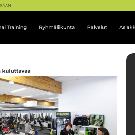
ISÄÄN
al Training
Ryhmäliikunta
Palvelut
Asiak
a kuluttavaa