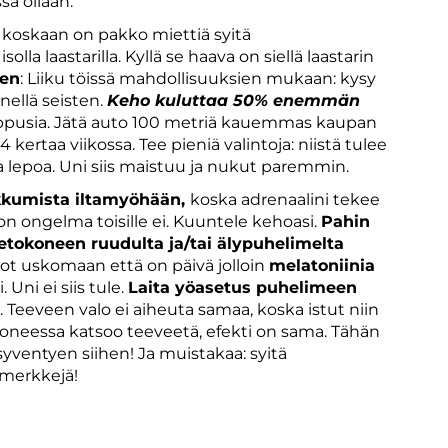
sä ollaan.
s koskaan on pakko miettiä syitä
la laastarilla. Kyllä se haava on siellä laastarin
een
: Liiku töissä mahdollisuuksien mukaan: kysy
nellä seisten.
Keho kuluttaa 50% enemmän
rappusia. Jätä auto 100 metriä kauemmas kaupan
-4 kertaa viikossa. Tee pieniä valintoja: niistä tulee
aa lepoa. Uni siis maistuu ja nukut paremmin.
ikkumista iltamyöhään,
koska adrenaalini tekee
n ongelma toisille ei. Kuuntele kehoasi.
Pahin
tietokoneen ruudulta ja/tai älypuhelimelta
ivot uskomaan että on päivä jolloin
melatoniinia
. Uni ei siis tule.
Laita yöasetus puhelimeen
. Teeveen valo ei aiheuta samaa, koska istut niin
oneessa katsoo teeveetä, efekti on sama. Tähän
ventyen siihen! Ja muistakaa: syitä
merkkejä!