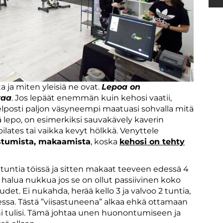
 ja miten yleisiä ne ovat.
Lepoa on
vaa
. Jos lepäät enemmän kuin kehosi vaatii,
helposti paljon väsyneempi maatuasi sohvalla mitä
yvä lepo, on esimerkiksi sauvakävely kaverin
pilates tai vaikka kevyt hölkkä. Venyttele
istumista, makaamista
, koska
kehosi on tehty
 8 tuntia töissä ja sitten makaat teeveen edessä 4
 halua nukkua jos se on ollut passiivinen koko
et. Ei nukahda, herää kello 3 ja valvoo 2 tuntia,
ssa. Tästä ”viisastuneena” alkaa ehkä ottamaan
tulisi. Tämä johtaa unen huonontumiseen ja