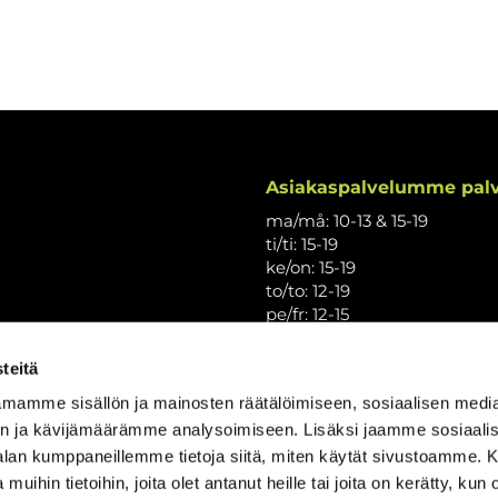
Asiakaspalvelumme palv
ma/må: 10-13 & 15-19
ti/ti: 15-19
ke/on: 15-19
to/to: 12-19
pe/fr: 12-15
la/lö: 9.30-13
su/sö: suljettu/stängt
teitä
Puhelintiedusteluihin vast
mamme sisällön ja mainosten räätälöimiseen, sosiaalisen medi
Vi svarar på telefonförfråg
n ja kävijämäärämme analysoimiseen. Lisäksi jaamme sosiaali
Tarkistathan mahdolliset m
-alan kumppaneillemme tietoja siitä, miten käytät sivustoamme
Vänligen kontrollera eventu
 muihin tietoihin, joita olet antanut heille tai joita on kerätty, kun 