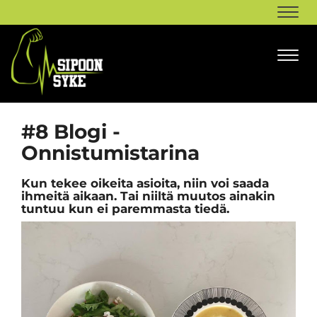
Navi
Navi
#8 Blogi -
Onnistumistarina
Kun tekee oikeita asioita, niin voi saada
ihmeitä aikaan. Tai niiltä muutos ainakin
tuntuu kun ei paremmasta tiedä.