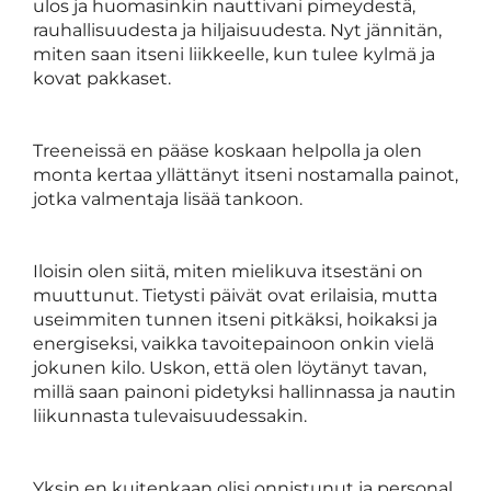
ulos ja huomasinkin nauttivani pimeydestä,
rauhallisuudesta ja hiljaisuudesta. Nyt jännitän,
miten saan itseni liikkeelle, kun tulee kylmä ja
kovat pakkaset.
Treeneissä en pääse koskaan helpolla ja olen
monta kertaa yllättänyt itseni nostamalla painot,
jotka valmentaja lisää tankoon.
Iloisin olen siitä, miten mielikuva itsestäni on
muuttunut. Tietysti päivät ovat erilaisia, mutta
useimmiten tunnen itseni pitkäksi, hoikaksi ja
energiseksi, vaikka tavoitepainoon onkin vielä
jokunen kilo. Uskon, että olen löytänyt tavan,
millä saan painoni pidetyksi hallinnassa ja nautin
liikunnasta tulevaisuudessakin.
Yksin en kuitenkaan olisi onnistunut ja personal