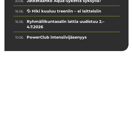
Jatketaanko Aqua-Sykettä syksyllä?
30.06.
💦 Hiki kuuluu treeniin – ei laitteisiin
16.06.
Ryhmäliikuntasalin lattia uudistuu 2.–
16.06.
4.7.2026
PowerClub intensiivijäsenyys
10.06.