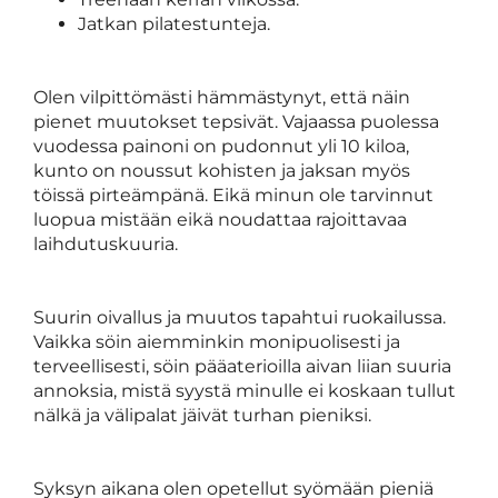
Jatkan pilatestunteja.
Olen vilpittömästi hämmästynyt, että näin
pienet muutokset tepsivät. Vajaassa puolessa
vuodessa painoni on pudonnut yli 10 kiloa,
kunto on noussut kohisten ja jaksan myös
töissä pirteämpänä. Eikä minun ole tarvinnut
luopua mistään eikä noudattaa rajoittavaa
laihdutuskuuria.
Suurin oivallus ja muutos tapahtui ruokailussa.
Vaikka söin aiemminkin monipuolisesti ja
terveellisesti, söin pääaterioilla aivan liian suuria
annoksia, mistä syystä minulle ei koskaan tullut
nälkä ja välipalat jäivät turhan pieniksi.
Syksyn aikana olen opetellut syömään pieniä