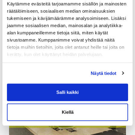
Käytämme evästeitä tarjoamamme sisällön ja mainosten
Kertakäynti Sali / Loviisa
räätälöimiseen, sosiaalisen median ominaisuuksien
tukemiseen ja kävijämäärämme analysoimiseen. Lisäksi
10,00 €
jaamme sosiaalisen median, mainosalan ja analytiikka-
alan kumppaneillemme tietoja siitä, miten käytät
sivustoamme. Kumppanimme voivat yhdistää näitä
tietoja muihin tietoihin, joita olet antanut heille tai joita on
kerätty, kun olet käyttänyt heidän palvelujaan.
Näytä tiedot
Salli kaikki
Kiellä