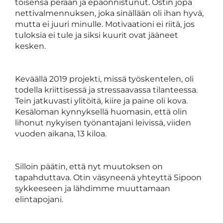
toisensa perään ja epäonnistunut. Ostin jopa
nettivalmennuksen, joka sinällään oli ihan hyvä,
mutta ei juuri minulle. Motivaationi ei riitä, jos
tuloksia ei tule ja siksi kuurit ovat jääneet
kesken.
Keväällä 2019 projekti, missä työskentelen, oli
todella kriittisessä ja stressaavassa tilanteessa.
Tein jatkuvasti ylitöitä, kiire ja paine oli kova.
Kesäloman kynnyksellä huomasin, että olin
lihonut nykyisen työnantajani leivissä, viiden
vuoden aikana, 13 kiloa.
Silloin päätin, että nyt muutoksen on
tapahduttava. Otin väsyneenä yhteyttä Sipoon
sykkeeseen ja lähdimme muuttamaan
elintapojani.