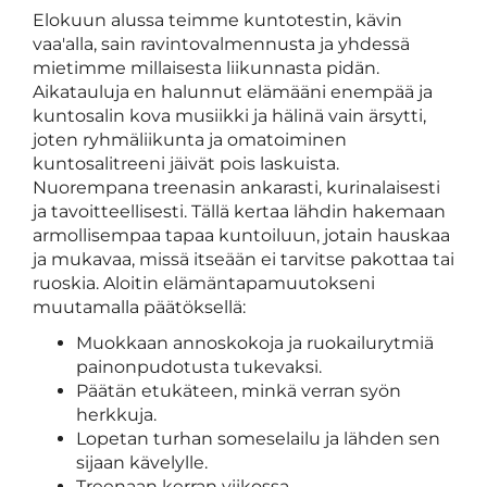
Elokuun alussa teimme kuntotestin, kävin
vaa'alla, sain ravintovalmennusta ja yhdessä
mietimme millaisesta liikunnasta pidän.
Aikatauluja en halunnut elämääni enempää ja
kuntosalin kova musiikki ja hälinä vain ärsytti,
joten ryhmäliikunta ja omatoiminen
kuntosalitreeni jäivät pois laskuista.
Nuorempana treenasin ankarasti, kurinalaisesti
ja tavoitteellisesti. Tällä kertaa lähdin hakemaan
armollisempaa tapaa kuntoiluun, jotain hauskaa
ja mukavaa, missä itseään ei tarvitse pakottaa tai
ruoskia. Aloitin elämäntapamuutokseni
muutamalla päätöksellä:
Muokkaan annoskokoja ja ruokailurytmiä
painonpudotusta tukevaksi.
Päätän etukäteen, minkä verran syön
herkkuja.
Lopetan turhan someselailu ja lähden sen
sijaan kävelylle.
Treenaan kerran viikossa.