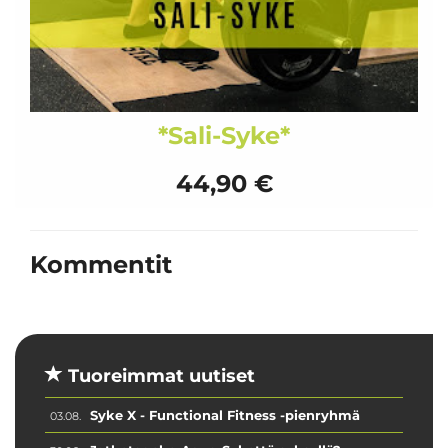
*Sali-Syke*
44,90 €
Kommentit
Tuoreimmat uutiset
Syke X - Functional Fitness -pienryhmä
03.08.