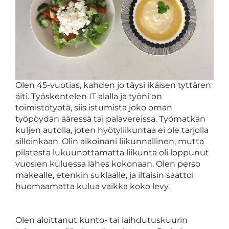
Olen 45-vuotias, kahden jo täysi ikäisen tyttären
äiti. Työskentelen IT alalla ja työni on
toimistotyötä, siis istumista joko oman
työpöydän ääressä tai palavereissa. Työmatkan
kuljen autolla, joten hyötyliikuntaa ei ole tarjolla
silloinkaan. Olin aikoinani liikunnallinen, mutta
pilatesta lukuunottamatta liikunta oli loppunut
vuosien kuluessa lähes kokonaan. Olen perso
makealle, etenkin suklaalle, ja iltaisin saattoi
huomaamatta kulua vaikka koko levy.
Olen aloittanut kunto- tai laihdutuskuurin