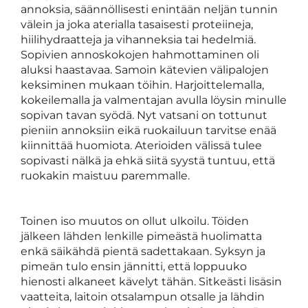
annoksia, säännöllisesti enintään neljän tunnin
välein ja joka aterialla tasaisesti proteiineja,
hiilihydraatteja ja vihanneksia tai hedelmiä.
Sopivien annoskokojen hahmottaminen oli
aluksi haastavaa. Samoin kätevien välipalojen
keksiminen mukaan töihin. Harjoittelemalla,
kokeilemalla ja valmentajan avulla löysin minulle
sopivan tavan syödä. Nyt vatsani on tottunut
pieniin annoksiin eikä ruokailuun tarvitse enää
kiinnittää huomiota. Aterioiden välissä tulee
sopivasti nälkä ja ehkä siitä syystä tuntuu, että
ruokakin maistuu paremmalle.
Toinen iso muutos on ollut ulkoilu. Töiden
jälkeen lähden lenkille pimeästä huolimatta
enkä säikähdä pientä sadettakaan. Syksyn ja
pimeän tulo ensin jännitti, että loppuuko
hienosti alkaneet kävelyt tähän. Sitkeästi lisäsin
vaatteita, laitoin otsalampun otsalle ja lähdin