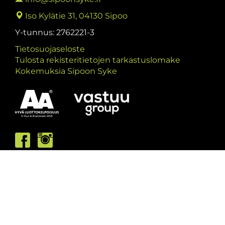
Iso Kylätie 31, 04130 Sipoo
Y-tunnus: 2762221-3
Tietosuojaseloste
Tulosta rekisteritietojen tarkastuslomake
Kokemuksia Sipoon Syke
Asiakaspalvelumme palvelee /
Kundbetjäningen är öppen
ma/må: 10-13 & 15-19
ti/ti: 15-19
ke/on: 15-19
to/to: 12-19