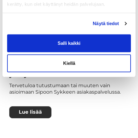
kerätty, kun olet käyttänyt heidän palvelujaan.
Näytä tiedot
Salli kaikki
Kiellä
Asiakaspalvelun aukioloajat sekä
yhteystiedot
Tervetuloa tutustumaan tai muuten vain
asioimaan Sipoon Sykkeen asiakaspalvelussa.
Lue lisää