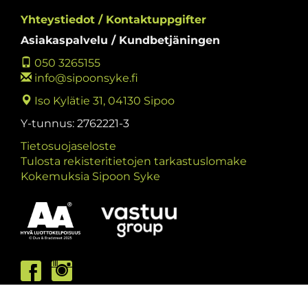
Yhteystiedot / Kontaktuppgifter
Asiakaspalvelu / Kundbetjäningen
050 3265155
info@sipoonsyke.fi
Iso Kylätie 31, 04130 Sipoo
Y-tunnus: 2762221-3
Tietosuojaseloste
Tulosta rekisteritietojen tarkastuslomake
Kokemuksia Sipoon Syke
Asiakaspalvelumme palvelee /