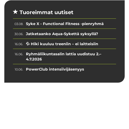
Tuoreimmat uutiset
Syke X - Functional Fitness -pienryhmä
03.08.
Jatketaanko Aqua-Sykettä syksyllä?
30.06.
💦 Hiki kuuluu treeniin – ei laitteisiin
16.06.
Ryhmäliikuntasalin lattia uudistuu 2.–
16.06.
4.7.2026
PowerClub intensiivijäsenyys
10.06.