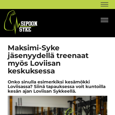
Navi
Navi
Maksimi-Syke
jäsenyydellä treenaat
myös Loviisan
keskuksessa
Onko sinulla esimerkiksi kesämökki
Loviisassa? Siinä tapauksessa voit kuntoilla
kesän ajan Loviisan Sykkeellä.