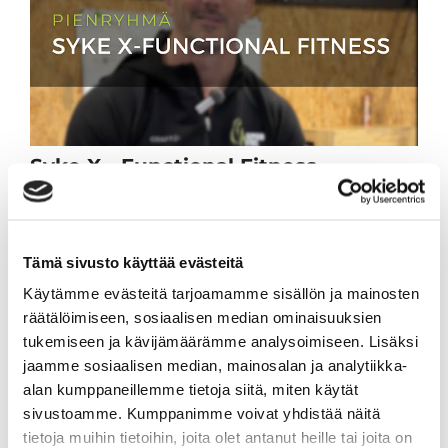
Syke X - Functional Fitness -
pienryhmä
Tartu ainutlaatuiseen tilaisuuteen ja tule
mukaan 10 viikon intensiiviseen
Tämä sivusto käyttää evästeitä
pienryhmävalmennukseen. Valmennus on
englanninkielinen ja alkaa taas keskiviikkona
Käytämme evästeitä tarjoamamme sisällön ja mainosten
19.8.2026.
räätälöimiseen, sosiaalisen median ominaisuuksien
tukemiseen ja kävijämäärämme analysoimiseen. Lisäksi
Lue lisää
jaamme sosiaalisen median, mainosalan ja analytiikka-
alan kumppaneillemme tietoja siitä, miten käytät
sivustoamme. Kumppanimme voivat yhdistää näitä
tietoja muihin tietoihin, joita olet antanut heille tai joita on