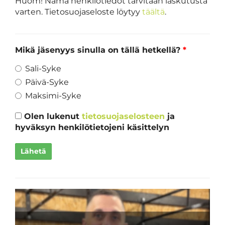
Huom! Nämä henkilötiedot tarvitaan laskutusta
varten. Tietosuojaseloste löytyy
täältä
.
Mikä jäsenyys sinulla on tällä hetkellä?
*
Sali-Syke
Päivä-Syke
Maksimi-Syke
Olen lukenut
tietosuojaselosteen
ja
hyväksyn henkilötietojeni käsittelyn
Lähetä