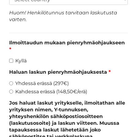
Huom! Henkilötunnus tarvitaan laskutusta
varten.
Ilmoittaudun mukaan pienryhmäohjaukseen
*
Kyllä
Haluan laskun pienryhmäohjauksesta
*
Yhdessä erässä (297€)
Kahdessa erässä (148,50€/erä)
Jos haluat laskut yritykselle, ilmoitathan alle
yrityksen nimen, Y-tunnuksen,
yhteyshenkilön sähköpostiosoitteen
(laskutusosoite) ja laskun viitteen. Muussa
tapauksessa laskut lähetetään joko
sähköpostitse tai verkkolaskuna.