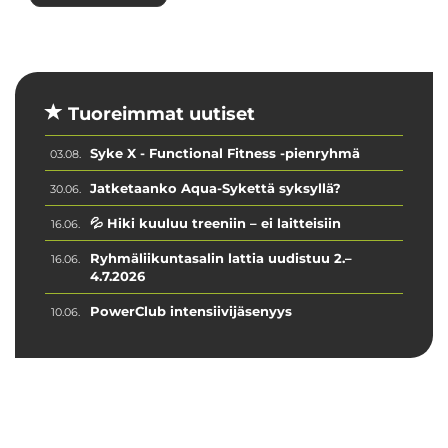
Tuoreimmat uutiset
Syke X - Functional Fitness -pienryhmä
03.08.
Jatketaanko Aqua-Sykettä syksyllä?
30.06.
💦 Hiki kuuluu treeniin – ei laitteisiin
16.06.
Ryhmäliikuntasalin lattia uudistuu 2.–
16.06.
4.7.2026
PowerClub intensiivijäsenyys
10.06.