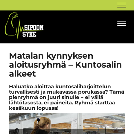
Navi
Navi
Matalan kynnyksen
aloitusryhmä – Kuntosalin
alkeet
Haluatko aloittaa kuntosaliharjoittelun
turvallisesti ja mukavassa porukassa? Tämä
pienryhmä on juuri sinulle – ei väliä
lähtötasosta, ei paineita. Ryhmä starttaa
kesäkuun lopussa!