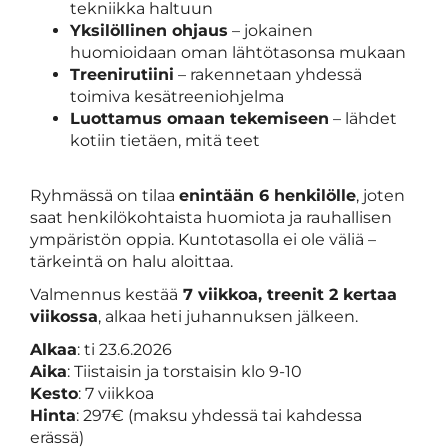
tekniikka haltuun
Yksilöllinen ohjaus
– jokainen
huomioidaan oman lähtötasonsa mukaan
Treenirutiini
– rakennetaan yhdessä
toimiva kesätreeniohjelma
Luottamus omaan tekemiseen
– lähdet
kotiin tietäen, mitä teet
Ryhmässä on tilaa
enintään 6 henkilölle
, joten
saat henkilökohtaista huomiota ja rauhallisen
ympäristön oppia. Kuntotasolla ei ole väliä –
tärkeintä on halu aloittaa.
Valmennus kestää
7 viikkoa, treenit 2 kertaa
viikossa
, alkaa heti juhannuksen jälkeen.
Alkaa
: ti 23.6.2026
Aika
: Tiistaisin ja torstaisin klo 9-10
Kesto
: 7 viikkoa
Hinta
: 297€ (maksu yhdessä tai kahdessa
erässä)