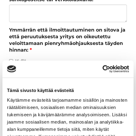
Ymmärrän että ilmoittautuminen on sitova ja
että peruutuksesta yritys on oikeutettu
veloittamaan pienryhmäohjauksesta täyden
hinnan:
*
Kyllä
Olen lukenut
tietosuojaselosteen
ja
hyväksyn henkilötietojeni käsittelyn
Tämä sivusto käyttää evästeitä
Ilmoittaudu
Käytämme evästeitä tarjoamamme sisällön ja mainosten
räätälöimiseen, sosiaalisen median ominaisuuksien
tukemiseen ja kävijämäärämme analysoimiseen. Lisäksi
jaamme sosiaalisen median, mainosalan ja analytiikka-
alan kumppaneillemme tietoja siitä, miten käytät