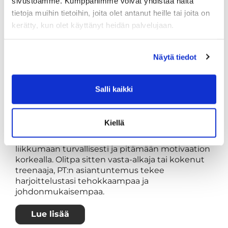
sivustoamme. Kumppanimme voivat yhdistää näitä
tietoja muihin tietoihin, joita olet antanut heille tai joita on
kerätty, kun olet käyttänyt heidän palvelujaan.
Näytä tiedot
#30
Miksi hyödyntää personal
Salli kaikki
traineria kuntosaliharjoittelussa?
Haluatko saada kuntosaliharjoittelustasi
Kiellä
enemmän irti? Personal trainer eli PT voi auttaa
sinua saavuttamaan tavoitteesi nopeammin,
liikkumaan turvallisesti ja pitämään motivaation
korkealla. Olitpa sitten vasta-alkaja tai kokenut
treenaaja, PT:n asiantuntemus tekee
harjoittelustasi tehokkaampaa ja
johdonmukaisempaa.
Lue lisää