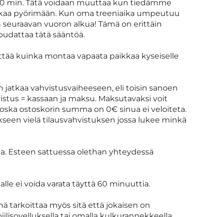
n 60 min. Tätä voidaan muuttaa kun tiedämme
kaa pyörimään. Kun oma treeniaika umpeutuu
en seuraavan vuoron alkua! Tämä on erittäin
noudattaa tätä sääntöä.
yttää kuinka montaa vapaata paikkaa kyseiselle
n jatkaa vahvistusvaiheeseen, eli toisin sanoen
vistus = kassaan ja maksu. Maksutavaksi voit
oska ostoskorin summa on 0€ sinua ei veloiteta.
kseen vielä tilausvahvistuksen jossa lukee minkä
erua. Esteen sattuessa olethan yhteydessä
jalle ei voida varata täyttä 60 minuuttia.
mä tarkoittaa myös sitä että jokaisen on
isovelluksella tai omalla kulkurannekkeella.