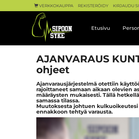
VERKKOKAUPPA
REKISTERÖIDY
KIRJAUDU S
Etusivu
Person
AJANVARAUS KUNTO
ohjeet
Ajanvarausjärjestelmä otettiin käytt
rajoittaneet samaan aikaan olevien a
määräysten mukaisesti. Tällä hetkellä
samassa tilassa.
Muutoksesta johtuen kulkuoikeutesi ei
ennakkoon tehtyä varausta.