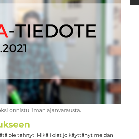
si onnistu ilman ajanvarausta.
aukseen
tätä ole tehnyt. Mikäli olet jo käyttänyt meidän