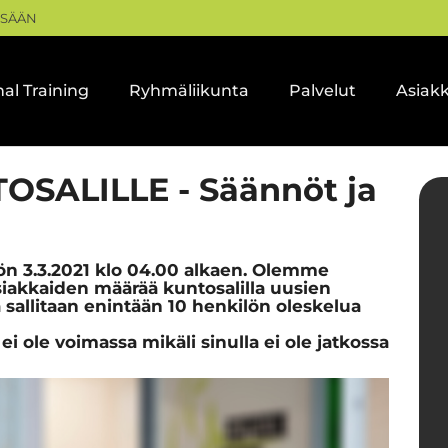
ISÄÄN
al Training
Ryhmäliikunta
Palvelut
Asiak
SALILLE - Säännöt ja
öön 3.3.2021 klo 04.00 alkaen. Olemme
siakkaiden määrää kuntosalilla uusien
 sallitaan enintään 10 henkilön oleskelua
 ole voimassa mikäli sinulla ei ole jatkossa