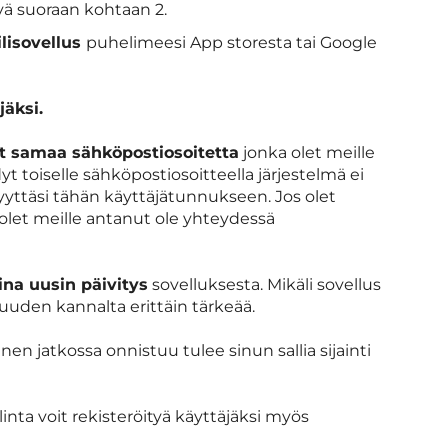
tyä suoraan kohtaan 2.
lisovellus
puhelimeesi App storesta tai Google
jäksi.
ät samaa sähköpostiosoitetta
jonka olet meille
dyt toiselle sähköpostiosoitteella järjestelmä ei
yyttäsi tähän käyttäjätunnukseen. Jos olet
olet meille antanut ole yhteydessä
ina uusin päivitys
sovelluksesta. Mikäli sovellus
uuden kannalta erittäin tärkeää.
en jatkossa onnistuu tulee sinun sallia sijainti
linta voit rekisteröityä käyttäjäksi myös