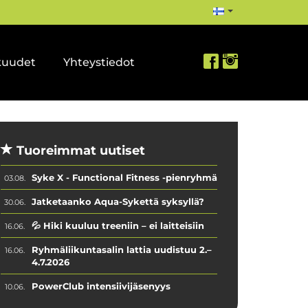
kuudet
Yhteystiedot
Tuoreimmat uutiset
Syke X - Functional Fitness -pienryhmä
03.08.
Jatketaanko Aqua-Sykettä syksyllä?
30.06.
💦 Hiki kuuluu treeniin – ei laitteisiin
16.06.
Ryhmäliikuntasalin lattia uudistuu 2.–
16.06.
4.7.2026
PowerClub intensiivijäsenyys
10.06.