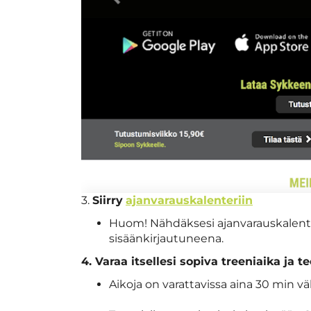
3.
Siirry
ajanvarauskalenteriin
Huom! Nähdäksesi ajanvarauskalenter
sisäänkirjautuneena.​​
4. Varaa itsellesi sopiva treeniaika ja t
Aikoja on varattavissa aina 30 min väl