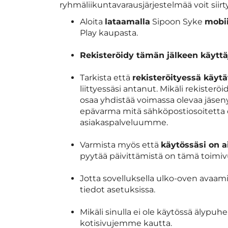
ryhmäliikuntavarausjärjestelmää voit siir
Aloita
lataamalla
Sipoon Syke
mobii
Play kaupasta.
Rekisteröidy tämän jälkeen käyttä
Tarkista että
rekisteröityessä käyt
liittyessäsi antanut. Mikäli rekisteröi
osaa yhdistää voimassa olevaa jäsen
epävarma mitä sähköpostiosoitetta 
asiakaspalveluumme.
Varmista myös että
käytössäsi on a
pyytää päivittämistä on tämä toimiv
Jotta sovelluksella ulko-oven avaamin
tiedot asetuksissa.
Mikäli sinulla ei ole käytössä älypuhe
kotisivujemme kautta.