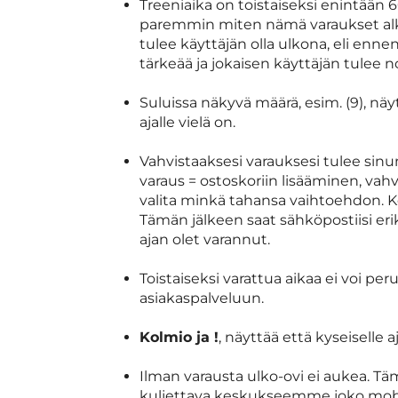
Treeniaika on toistaiseksi enintää
paremmin miten nämä varaukset al
tulee käyttäjän olla ulkona, eli enn
tärkeää ja jokaisen käyttäjän tulee 
Suluissa näkyvä määrä, esim. (9), nä
ajalle vielä on.
Vahvistaaksesi varauksesi tulee sinu
varaus = ostoskoriin lisääminen, vah
valita minkä tahansa vaihtoehdon. K
Tämän jälkeen saat sähköpostiisi eri
ajan olet varannut.
Toistaiseksi varattua aikaa ei voi p
asiakaspalveluun.
Kolmio ja !
, näyttää että kyseiselle a
Ilman varausta ulko-ovi ei aukea. Tä
kuljettava keskukseemme joko mobiil