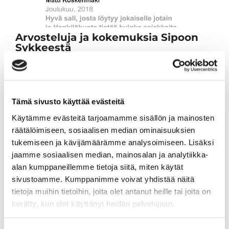
Arvosteluja ja kokemuksia Sipoon
Sykkeestä
Lue asiakkaidemme Googlessa julkaistuja
kokemuksia Sipoon Sykkeestä.
Lue lisää
Tämä sivusto käyttää evästeitä
Käytämme evästeitä tarjoamamme sisällön ja mainosten
räätälöimiseen, sosiaalisen median ominaisuuksien
tukemiseen ja kävijämäärämme analysoimiseen. Lisäksi
jaamme sosiaalisen median, mainosalan ja analytiikka-
alan kumppaneillemme tietoja siitä, miten käytät
sivustoamme. Kumppanimme voivat yhdistää näitä
Tuoreimmat uutiset
tietoja muihin tietoihin, joita olet antanut heille tai joita on
kerätty, kun olet käyttänyt heidän palvelujaan.
Syke X - Functional Fitness -pienryhmä
03.08.
Jatketaanko Aqua-Sykettä syksyllä?
30.06.