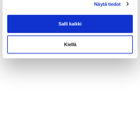
Näytä tiedot
💦 Hiki kuuluu treeniin – ei laitteisiin
16.06.
Ryhmäliikuntasalin lattia uudistuu 2.–
16.06.
Salli kaikki
4.7.2026
PowerClub intensiivijäsenyys
10.06.
Kiellä