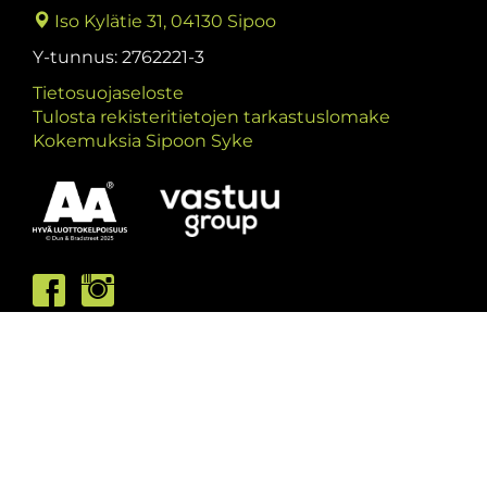
Iso Kylätie 31, 04130 Sipoo
Y-tunnus: 2762221-3
Tietosuojaseloste
Tulosta rekisteritietojen tarkastuslomake
Kokemuksia Sipoon Syke
Asiakaspalvelumme palvelee /
Kundbetjäningen är öppen
ma/må: 10-13 & 15-19
ti/ti: 15-19
ke/on: 15-19
to/to: 12-19
pe/fr: 12-15