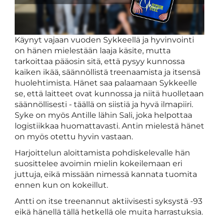
Käynyt vajaan vuoden Sykkeellä ja hyvinvointi
on hänen mielestään laaja käsite, mutta
tarkoittaa pääosin sitä, että pysyy kunnossa
kaiken ikää, säännöllistä treenaamista ja itsensä
huolehtimista. Hänet saa palaamaan Sykkeelle
se, että laitteet ovat kunnossa ja niitä huolletaan
säännöllisesti - täällä on siistiä ja hyvä ilmapiiri.
Syke on myös Antille lähin Sali, joka helpottaa
logistiikkaa huomattavasti. Antin mielestä hänet
on myös otettu hyvin vastaan.
Harjoittelun aloittamista pohdiskelevalle hän
suosittelee avoimin mielin kokeilemaan eri
juttuja, eikä missään nimessä kannata tuomita
ennen kun on kokeillut.
Antti on itse treenannut aktiivisesti syksystä -93
eikä hänellä tällä hetkellä ole muita harrastuksia.