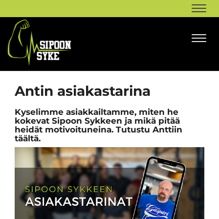
Navi
Navi
Antin asiakastarina
Kyselimme asiakkailtamme, miten he
kokevat Sipoon Sykkeen ja mikä pitää
heidät motivoituneina. Tutustu Anttiin
täältä.