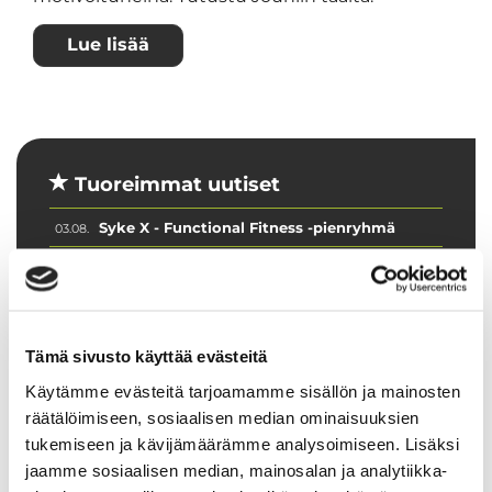
Lue lisää
Tuoreimmat uutiset
Syke X - Functional Fitness -pienryhmä
03.08.
Jatketaanko Aqua-Sykettä syksyllä?
30.06.
💦 Hiki kuuluu treeniin – ei laitteisiin
16.06.
Ryhmäliikuntasalin lattia uudistuu 2.–
16.06.
Tämä sivusto käyttää evästeitä
4.7.2026
Käytämme evästeitä tarjoamamme sisällön ja mainosten
PowerClub intensiivijäsenyys
10.06.
räätälöimiseen, sosiaalisen median ominaisuuksien
tukemiseen ja kävijämäärämme analysoimiseen. Lisäksi
jaamme sosiaalisen median, mainosalan ja analytiikka-