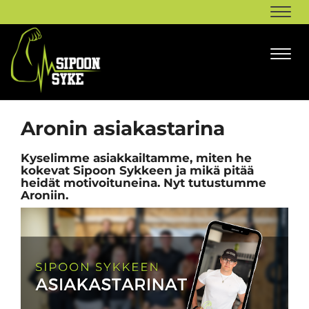
Navi
Navi
Aronin asiakastarina
Kyselimme asiakkailtamme, miten he
kokevat Sipoon Sykkeen ja mikä pitää
heidät motivoituneina. Nyt tutustumme
Aroniin.