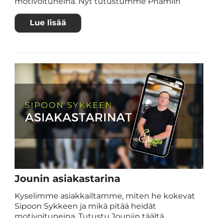
motivoituneina. Nyt tutustumme Phamiin
Lue lisää
Jounin asiakastarina
Kyselimme asiakkailtamme, miten he kokevat
Sipoon Sykkeen ja mikä pitää heidät
motivoituneina. Tutustu Jouniin täältä.