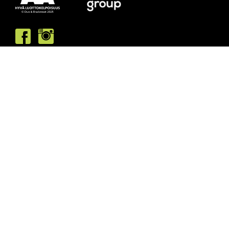
Asiakaspalvelumme palvelee /
Kundbetjäningen är öppen
ma/må: 10-13 & 15-19
ti/ti: 15-19
ke/on: 15-19
to/to: 12-19
pe/fr: 12-15
la/lö: 9.30-13
su/sö: suljettu/stängt
Puhelintiedusteluihin vastaamme
asiakaspalvelun aukioloaikoina.
Vi svarar på telefonförfrågningar under
kundbetjäningens öppettider.
Tarkistathan mahdolliset muutokset
aukioloaikoihin
täältä.