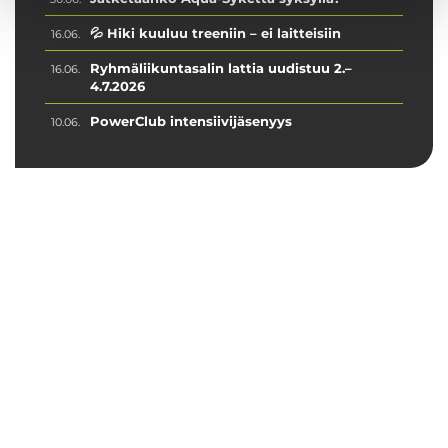
💦 Hiki kuuluu treeniin – ei laitteisiin
16.06.
Ryhmäliikuntasalin lattia uudistuu 2.–
16.06.
4.7.2026
PowerClub intensiivijäsenyys
10.06.