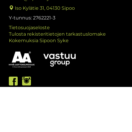
Iso Kylätie 31, 04130 Sipoo
Y-tunnus: 2762221-3
Tietosuojaseloste
Tulosta rekisteritietojen tarkastuslomake
Kokemuksia Sipoon Syke
Asiakaspalvelumme palvelee /
Kundbetjäningen är öppen
ma/må: 10-13 & 15-19
ti/ti: 15-19
ke/on: 15-19
to/to: 12-19