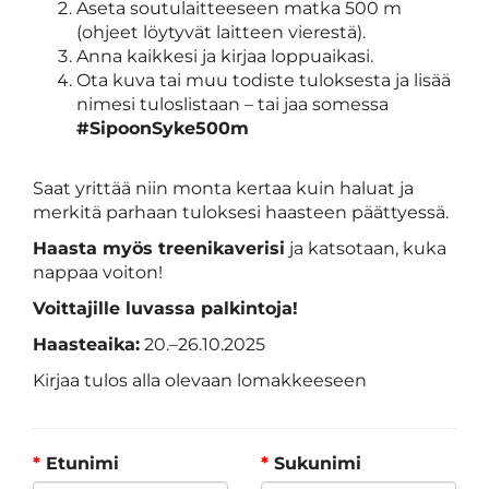
Aseta soutulaitteeseen matka 500 m
(ohjeet löytyvät laitteen vierestä).
Anna kaikkesi ja kirjaa loppuaikasi.
Ota kuva tai muu todiste tuloksesta ja lisää
nimesi tuloslistaan – tai jaa somessa
#SipoonSyke500m
​​​​​​​Saat yrittää niin monta kertaa kuin haluat ja
merkitä parhaan tuloksesi haasteen päättyessä.
Haasta myös treenikaverisi
ja katsotaan, kuka
nappaa voiton!
Voittajille luvassa palkintoja!
Haasteaika:
20.–26.10.2025
Kirjaa tulos alla olevaan lomakkeeseen
*
Etunimi
*
Sukunimi