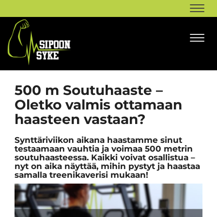
Navi
Navi
500 m Soutuhaaste –
Oletko valmis ottamaan
haasteen vastaan?
Synttäriviikon aikana haastamme sinut
testaamaan vauhtia ja voimaa 500 metrin
soutuhaasteessa. Kaikki voivat osallistua –
nyt on aika näyttää, mihin pystyt ja haastaa
samalla treenikaverisi mukaan!