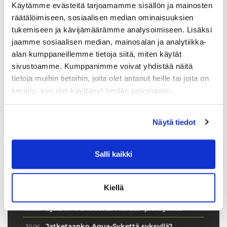
Käytämme evästeitä tarjoamamme sisällön ja mainosten
räätälöimiseen, sosiaalisen median ominaisuuksien
Syke X - Functional Fitness -
tukemiseen ja kävijämäärämme analysoimiseen. Lisäksi
pienryhmä
jaamme sosiaalisen median, mainosalan ja analytiikka-
alan kumppaneillemme tietoja siitä, miten käytät
Tartu ainutlaatuiseen tilaisuuteen ja tule
sivustoamme. Kumppanimme voivat yhdistää näitä
mukaan 10 viikon intensiiviseen
tietoja muihin tietoihin, joita olet antanut heille tai joita on
pienryhmävalmennukseen. Valmennus on
kerätty, kun olet käyttänyt heidän palvelujaan.
englanninkielinen ja alkaa taas keskiviikkona
19.8.2026.
Näytä tiedot
Lue lisää
Salli kaikki
Tuoreimmat uutiset
Kiellä
Syke X - Functional Fitness -pienryhmä
03.08.
Jatketaanko Aqua-Sykettä syksyllä?
30.06.