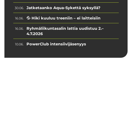
Jatketaanko Aqua-Sykettä syksyllä?
30.06.
💦 Hiki kuuluu treeniin – ei laitteisiin
16.06.
Ryhmäliikuntasalin lattia uudistuu 2.–
16.06.
4.7.2026
PowerClub intensiivijäsenyys
10.06.