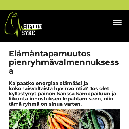
Navi
Navi
Elämäntapamuutos
pienryhmävalmennuksess
a
Kaipaatko energiaa elämääsi ja
kokonaisvaltaista hyvinvointia? Jos olet
kyllästynyt painon kanssa kamppailuun ja
liikunta innostuksen lopahtamiseen, niin
tämä ryhmä on sinua varten.