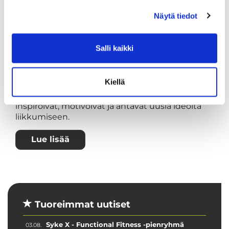
Näytä tiedot
Salli kaikki
Tutustu ja jaa tarinasi –
asiakkaidemme kokemuksia Sipoon
Sykkeestä
Kiellä
Tutustu asiakkaidemme kokemuksiin. Tarinat
inspiroivat, motivoivat ja antavat uusia ideoita
liikkumiseen.
Lue lisää
Tuoreimmat uutiset
Syke X - Functional Fitness -pienryhmä
03.08.