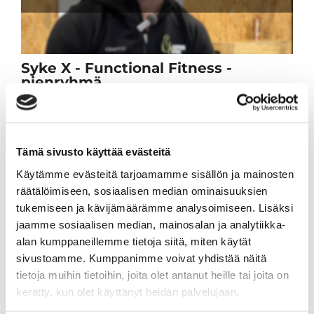
Syke X - Functional Fitness -
pienryhmä
Tartu ainutlaatuiseen tilaisuuteen ja tule
mukaan 10 viikon intensiiviseen
pienryhmävalmennukseen. Valmennus on
englanninkielinen ja alkaa taas keskiviikkona
Tämä sivusto käyttää evästeitä
19.8.2026.
Käytämme evästeitä tarjoamamme sisällön ja mainosten
räätälöimiseen, sosiaalisen median ominaisuuksien
Lue lisää
tukemiseen ja kävijämäärämme analysoimiseen. Lisäksi
jaamme sosiaalisen median, mainosalan ja analytiikka-
alan kumppaneillemme tietoja siitä, miten käytät
sivustoamme. Kumppanimme voivat yhdistää näitä
tietoja muihin tietoihin, joita olet antanut heille tai joita on
kerätty, kun olet käyttänyt heidän palvelujaan.