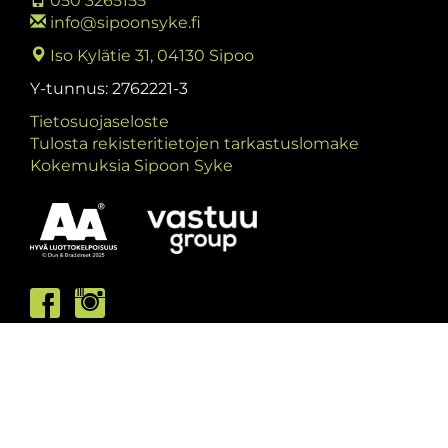
050 3265155
info@sipoonsyke.fi
Iso Kylätie 31, 04130 Sipoo
Y-tunnus: 2762221-3
Tietosuojaseloste
Tulosta rekisteritietojen tarkastuslomake
Kokemuksia Sipoon Syke
Asiakaspalvelumme palvelee /
Kundbetjäningen är öppen
ma/må: 10-13 & 15-19
ti/ti: 15-19
ke/on: 15-19