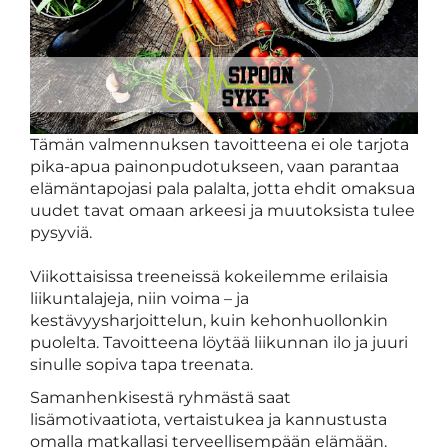
​​​​​​​Tämän valmennuksen tavoitteena ei ole tarjota
pika-apua painonpudotukseen, vaan parantaa
elämäntapojasi pala palalta, jotta ehdit omaksua
uudet tavat omaan arkeesi ja muutoksista tulee
pysyviä.
Viikottaisissa treeneissä kokeilemme erilaisia
liikuntalajeja, niin voima – ja
kestävyysharjoittelun, kuin kehonhuollonkin
puolelta. Tavoitteena löytää liikunnan ilo ja juuri
sinulle sopiva tapa treenata.
Samanhenkisestä ryhmästä saat
lisämotivaatiota, vertaistukea ja kannustusta
omalla matkallasi terveellisempään elämään.