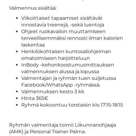
Valmennus sisältää:
Viikoittaiset tapaamiset sisältävät
innostavia treenejä, -sekä luentoja
Ohjeet ruokavalion muuttamiseen
terveellisemmäksi rennosti ilman kalorien
laskentaa
Henkilökohtaisen kuntosaliohjelman
omatoimiseen harjoitteluun
InBody -kehonkoostumusmittauksen
valmennuksen alussa ja lopussa
Valmentajan ja ryhmän tuen suljetussa
Facebook/WhatsApp -ryhmässä.
Valmennuksen kesto 3 kk
Hinta 365€
Ryhmä kokoontuu torstaisin klo 17:15-18:15
Ryhmän valmentaja toimii Liikunnanohjaaja
(AMK) ja Personal Trainer Palma.