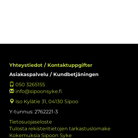
Yhteystiedot / Kontaktuppgifter
Asiakaspalvelu / Kundbetjäningen
050 3265155
info@sipoonsyke.fi
Iso Kylätie 31, 04130 Sipoo
Y-tunnus: 2762221-3
Tietosuojaseloste
Tulosta rekisteritietojen tarkastuslomake
Kokemuksia Sipoon Syke