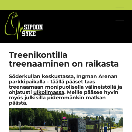
Navi
Navi
Treenikontilla
treenaaminen on raikasta
Söderkullan keskustassa, Ingman Arenan
parkkipaikalla - täällä pääset taas
treenaamaan monipuolisella välineistöllä ja
ohjatusti
ulkoilmassa
. Meille pääsee hyvin
myös julkisilla pidemmänkin matkan
päästä.