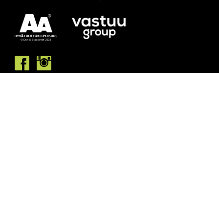
Asiakaspalvelumme palvelee /
Kundbetjäningen är öppen
ma/må: 10-13 & 15-19
ti/ti: 15-19
ke/on: 15-19
to/to: 12-19
pe/fr: 12-15
la/lö: 9.30-13
su/sö: suljettu/stängt
Puhelintiedusteluihin vastaamme
asiakaspalvelun aukioloaikoina.
Vi svarar på telefonförfrågningar under
kundbetjäningens öppettider.