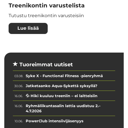
Treenikontin varustelista
Tutustu treenikontin varusteisiin
Lue lisää
Tuoreimmat uutiset
Syke X - Functional Fitness -pienryhmä
03.08.
Jatketaanko Aqua-Sykettä syksyllä?
30.06.
💦 Hiki kuuluu treeniin – ei laitteisiin
16.06.
Ryhmäliikuntasalin lattia uudistuu 2.–
16.06.
4.7.2026
PowerClub intensiivijäsenyys
10.06.