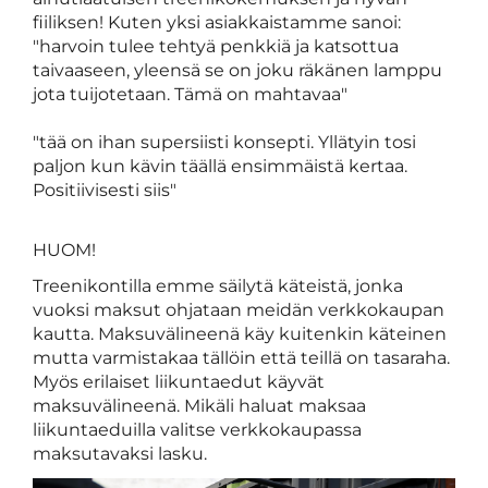
fiiliksen! Kuten yksi asiakkaistamme sanoi:
"harvoin tulee tehtyä penkkiä ja katsottua
taivaaseen, yleensä se on joku räkänen lamppu
jota tuijotetaan. Tämä on mahtavaa"
"tää on ihan supersiisti konsepti. Yllätyin tosi
paljon kun kävin täällä ensimmäistä kertaa.
Positiivisesti siis"
HUOM!
Treenikontilla emme säilytä käteistä, jonka
vuoksi maksut ohjataan meidän verkkokaupan
kautta. Maksuvälineenä käy kuitenkin käteinen
mutta varmistakaa tällöin että teillä on tasaraha.
Myös erilaiset liikuntaedut käyvät
maksuvälineenä. Mikäli haluat maksaa
liikuntaeduilla valitse verkkokaupassa
maksutavaksi lasku.