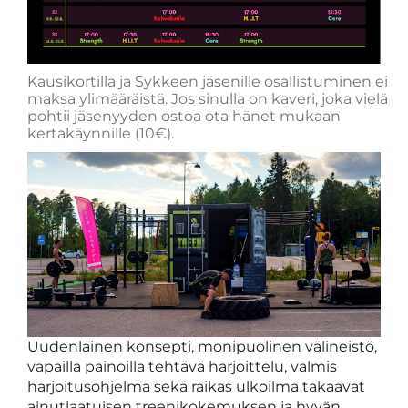
Kausikortilla ja Sykkeen jäsenille osallistuminen ei
maksa ylimääräistä. Jos sinulla on kaveri, joka vielä
pohtii jäsenyyden ostoa ota hänet mukaan
kertakäynnille (10€).
Uudenlainen konsepti, monipuolinen välineistö,
vapailla painoilla tehtävä harjoittelu, valmis
harjoitusohjelma sekä raikas ulkoilma takaavat
ainutlaatuisen treenikokemuksen ja hyvän