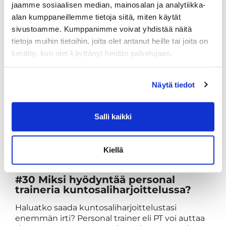
jaamme sosiaalisen median, mainosalan ja analytiikka-
joten kiitos etukäteen!
alan kumppaneillemme tietoja siitä, miten käytät
Jätä arvio
sivustoamme. Kumppanimme voivat yhdistää näitä
tietoja muihin tietoihin, joita olet antanut heille tai joita on
kerätty, kun olet käyttänyt heidän palvelujaan.
Näytä tiedot
Salli kaikki
Kiellä
#30
Miksi hyödyntää personal
traineria kuntosaliharjoittelussa?
Haluatko saada kuntosaliharjoittelustasi
enemmän irti? Personal trainer eli PT voi auttaa