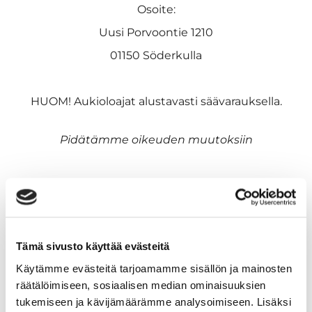
Osoite:
Uusi Porvoontie 1210
01150 Söderkulla
HUOM! Aukioloajat alustavasti säävarauksella.
Pidätämme oikeuden muutoksiin
Oletko jo käynyt meillä
treenaamassa?
Tämä sivusto käyttää evästeitä
Tykkäsitkö?
Käytämme evästeitä tarjoamamme sisällön ja mainosten
räätälöimiseen, sosiaalisen median ominaisuuksien
Jätä lyhyt arvio Googleen niin muutkin löytävät
tukemiseen ja kävijämäärämme analysoimiseen. Lisäksi
meille. Tämä vie ajastasi vain n. 10 sekunttia,