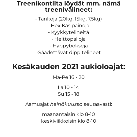
Treenikontilta löydät mm. nämä
treenivälineet:
- Tankoja (20kg, 15kg, 7,5kg)
- Hex Käsipainoja
- Kyykkytelineitä
- Heittopalloja
- Hyppybokseja
-Säädettävät dippitelineet
Kesäkauden 2021 aukioloajat:
Ma-Pe 16 - 20
La 10 - 14
Su 15 - 18
Aamuajat
heinäkuussa
seuraavasti:
maanantaisin klo 8-10
keskiviikkoisin klo 8-10