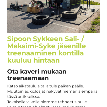
Sipoon Sykkeen Sali- /
Maksimi-Syke jäsenille
treenaaminen kontilla
kuuluu hintaan
Ota kaveri mukaan
treenaamaan
Katso aikataulu alta ja tule paikan päälle.
Muutoin aukioloajat näkyvät hieman alempana
tässä artikkelissa.
Jokaiselle viikolle olemme tehneet sinulle