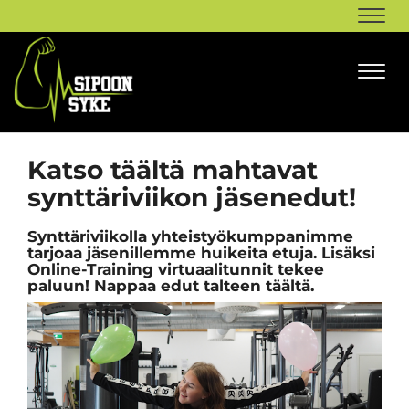
Navi
Navi
Katso täältä mahtavat
synttäriviikon jäsenedut!
Synttäriviikolla yhteistyökumppanimme
tarjoaa jäsenillemme huikeita etuja. Lisäksi
Online-Training virtuaalitunnit tekee
paluun! Nappaa edut talteen täältä.