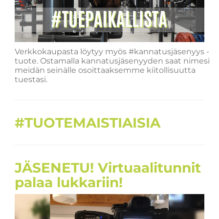
Verkkokaupasta löytyy myös #kannatusjäsenyys -
tuote. Ostamalla kannatusjäsenyyden saat nimesi
meidän seinälle osoittaaksemme kiitollisuutta
tuestasi.
#TUOTEMAISTIAISIA
JÄSENETU! Virtuaalitunnit
palaa lukkariin!