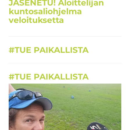
JÄSENETU! Aloittelijan
kuntosaliohjelma
veloituksetta
#TUE PAIKALLISTA
#TUE PAIKALLISTA