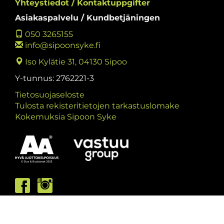
Yhteystiedot / Kontaktuppgifter
Asiakaspalvelu / Kundbetjäningen
050 3265155
info@sipoonsyke.fi
Iso Kylätie 31, 04130 Sipoo
Y-tunnus: 2762221-3
Tietosuojaseloste
Tulosta rekisteritietojen tarkastuslomake
Kokemuksia Sipoon Syke
Asiakaspalvelumme palvelee /
Kundbetjäningen är öppen