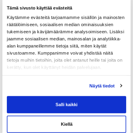
Tämä sivusto käyttää evästeitä
Käytämme evästeitä tarjoamamme sisällön ja mainosten
räätälöimiseen, sosiaalisen median ominaisuuksien
tukemiseen ja kävijämäärämme analysoimiseen. Lisäksi
Varaa ja vahvista osallistumisesi
jaamme sosiaalisen median, mainosalan ja analytiikka-
ryhmäliikuntatunneille
varausjärjestelmän kautta
alan kumppaneillemme tietoja siitä, miten käytät
sivustoamme. Kumppanimme voivat yhdistää näitä
Mikäli olet ensimmäistä kertaa
tietoja muihin tietoihin, joita olet antanut heille tai joita on
ilmoittautumassa Sipoon Sykkeen
kerätty, kun olet käyttänyt heidän palvelujaan.
ryhmäliikuntatunneille luethan ensin ohjeet
alta.
Näytä tiedot
Lue lisää
Salli kaikki
Kiellä