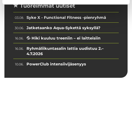
Tuoreimmat uutiset
Syke X - Functional Fitness -pienryhmä
03.08.
Jatketaanko Aqua-Sykettä syksyllä?
30.06.
💦 Hiki kuuluu treeniin – ei laitteisiin
16.06.
Ryhmäliikuntasalin lattia uudistuu 2.–
16.06.
4.7.2026
PowerClub intensiivijäsenyys
10.06.