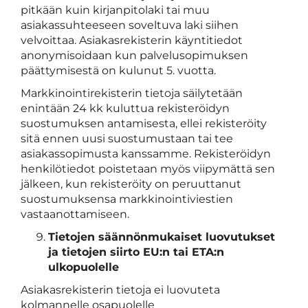
pitkään kuin kirjanpitolaki tai muu
asiakassuhteeseen soveltuva laki siihen
velvoittaa. Asiakasrekisterin käyntitiedot
anonymisoidaan kun palvelusopimuksen
päättymisestä on kulunut 5. vuotta.
Markkinointirekisterin tietoja säilytetään
enintään 24 kk kuluttua rekisteröidyn
suostumuksen antamisesta, ellei rekisteröity
sitä ennen uusi suostumustaan tai tee
asiakassopimusta kanssamme. Rekisteröidyn
henkilötiedot poistetaan myös viipymättä sen
jälkeen, kun rekisteröity on peruuttanut
suostumuksensa markkinointiviestien
vastaanottamiseen.
Tietojen säännönmukaiset luovutukset
ja tietojen siirto EU:n tai ETA:n
ulkopuolelle
Asiakasrekisterin tietoja ei luovuteta
kolmannelle osapuolelle