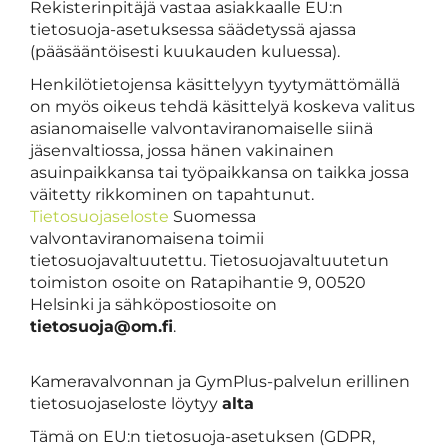
Rekisterinpitäjä vastaa asiakkaalle EU:n
tietosuoja-asetuksessa säädetyssä ajassa
(pääsääntöisesti kuukauden kuluessa).
Henkilötietojensa käsittelyyn tyytymättömällä
on myös oikeus tehdä käsittelyä koskeva valitus
asianomaiselle valvontaviranomaiselle siinä
jäsenvaltiossa, jossa hänen vakinainen
asuinpaikkansa tai työpaikkansa on taikka jossa
väitetty rikkominen on tapahtunut.
Tietosuojaseloste
Suomessa
valvontaviranomaisena toimii
tietosuojavaltuutettu. Tietosuojavaltuutetun
toimiston osoite on Ratapihantie 9, 00520
Helsinki ja sähköpostiosoite on
tietosuoja@om.fi
.
Kameravalvonnan ja GymPlus-palvelun erillinen
tietosuojaseloste löytyy
alta
Tämä on EU:n tietosuoja-asetuksen (GDPR,