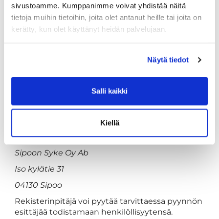
oikeutta siirtää tiedot järjestelmästä toiseen.
sivustoamme. Kumppanimme voivat yhdistää näitä
Jokaisella rekisteröidyllä on myös oikeus
tietoja muihin tietoihin, joita olet antanut heille tai joita on
peruuttaa henkilötietojen käsittelyyn
kerätty, kun olet käyttänyt heidän palvelujaan.
antamansa suostumus, mikä ei kuitenkaan
vaikuta ennen peruuttamista suoritetun
käsittelyn lainmukaisuuteen.
Näytä tiedot
Mikäli henkilö haluaa käyttää jotain edellä
mainittua oikeuttaan, tulee pyyntö siitä lähettää
Salli kaikki
kirjallisesti rekisterinpitäjälle täyttämällä
asiakasrekisterissä oleva
tarkastuspyyntölomake tai tietojen poistamista
Kiellä
koskeva lomake ja lähettämällä lomake
osoitteeseen:
Sipoon Syke Oy Ab
Iso kylätie 31
04130 Sipoo
Rekisterinpitäjä voi pyytää tarvittaessa pyynnön
esittäjää todistamaan henkilöllisyytensä.