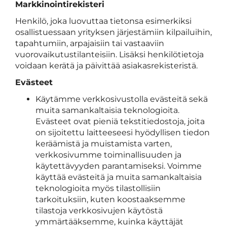
Markkinointirekisteri
Henkilö, joka luovuttaa tietonsa esimerkiksi
osallistuessaan yrityksen järjestämiin kilpailuihin,
tapahtumiin, arpajaisiin tai vastaaviin
vuorovaikutustilanteisiin. Lisäksi henkilötietoja
voidaan kerätä ja päivittää asiakasrekisteristä.
Evästeet
Käytämme verkkosivustolla evästeitä sekä
muita samankaltaisia teknologioita.
Evästeet ovat pieniä tekstitiedostoja, joita
on sijoitettu laitteeseesi hyödyllisen tiedon
keräämistä ja muistamista varten,
verkkosivumme toiminallisuuden ja
käytettävyyden parantamiseksi. Voimme
käyttää evästeitä ja muita samankaltaisia
teknologioita myös tilastollisiin
tarkoituksiin, kuten koostaaksemme
tilastoja verkkosivujen käytöstä
ymmärtääksemme, kuinka käyttäjät