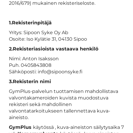
2016/679) mukainen rekisteriseloste.
1.Rekisterinpitäjä
Yritys: Sipoon Syke Oy Ab
Osoite: Iso Kylätie 31, 04130 Sipoo
2.Rekisteriasioista vastaava henkilö
Nimi: Anton Isaksson
Puh. 0405843808
Sähköposti: info@sipoonsyke.fi
3.Rekisterin nimi
GymPlus-palvelun tuottamisen mahdollistava
valvontakameroiden kuvista muodostuva
rekisteri sekä mahdollinen
valvontatarkoitukseen tallennettava kuva-
aineisto.
GymPlus
käytössä , kuva-aineiston säilytysaika 7