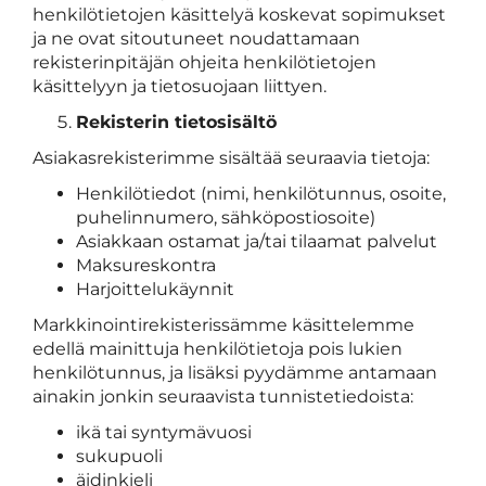
henkilötietojen käsittelyä koskevat sopimukset
ja ne ovat sitoutuneet noudattamaan
rekisterinpitäjän ohjeita henkilötietojen
käsittelyyn ja tietosuojaan liittyen.
Rekisterin tietosisältö
Asiakasrekisterimme sisältää seuraavia tietoja:
Henkilötiedot (nimi, henkilötunnus, osoite,
puhelinnumero, sähköpostiosoite)
Asiakkaan ostamat ja/tai tilaamat palvelut
Maksureskontra
Harjoittelukäynnit
Markkinointirekisterissämme käsittelemme
edellä mainittuja henkilötietoja pois lukien
henkilötunnus, ja lisäksi pyydämme antamaan
ainakin jonkin seuraavista tunnistetiedoista:
ikä tai syntymävuosi
sukupuoli
äidinkieli