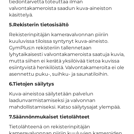
tiedontarvetta toteuttaa ilman
valvontakameroista saadun kuva-aineiston
käsittelyä.
5.Rekisterin tietosisältö
Rekisterinpitäjän kameravalvonnan piiriin
kuuluvissa tiloissa syntynyt kuva-aineisto.
GymPlus:n rekisteriin tallennetaan
lyhytaikaisesti valvontakameroista saatuja kuvia,
mutta siihen ei kerätä yksilöivää tietoa kuvissa
esiintyvistä henkilöistä. Valvontakameroita ei ole
asennettu puku-, suihku- ja saunatiloihin.
6.Tietojen säilytys
Kuva-aineistoa säilytetään palvelun
laadunvarmistamiseksi ja valvonnan
mahdollistamiseksi. Katso säilytysajat ylempää.
7.Säännönmukaiset tietolähteet
Tietolähteenä on rekisterinpitäjän
kameravalvonnan piiriin kuuluvien kameroiden