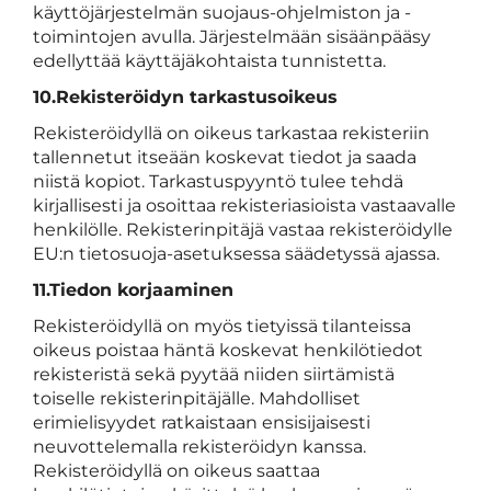
käyttöjärjestelmän suojaus-ohjelmiston ja -
toimintojen avulla. Järjestelmään sisäänpääsy
edellyttää käyttäjäkohtaista tunnistetta.
10.Rekisteröidyn tarkastusoikeus
Rekisteröidyllä on oikeus tarkastaa rekisteriin
tallennetut itseään koskevat tiedot ja saada
niistä kopiot. Tarkastuspyyntö tulee tehdä
kirjallisesti ja osoittaa rekisteriasioista vastaavalle
henkilölle. Rekisterinpitäjä vastaa rekisteröidylle
EU:n tietosuoja-asetuksessa säädetyssä ajassa.
11.Tiedon korjaaminen
Rekisteröidyllä on myös tietyissä tilanteissa
oikeus poistaa häntä koskevat henkilötiedot
rekisteristä sekä pyytää niiden siirtämistä
toiselle rekisterinpitäjälle. Mahdolliset
erimielisyydet ratkaistaan ensisijaisesti
neuvottelemalla rekisteröidyn kanssa.
Rekisteröidyllä on oikeus saattaa