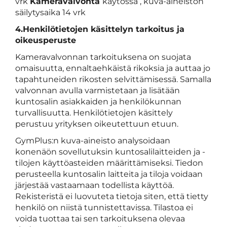
vrk
Kameravalvonta
käytössä , kuva-aineiston
säilytysaika 14 vrk
4.Henkilötietojen käsittelyn tarkoitus ja
oikeusperuste
Kameravalvonnan tarkoituksena on suojata
omaisuutta, ennaltaehkäistä rikoksia ja auttaa jo
tapahtuneiden rikosten selvittämisessä. Samalla
valvonnan avulla varmistetaan ja lisätään
kuntosalin asiakkaiden ja henkilökunnan
turvallisuutta. Henkilötietojen käsittely
perustuu yrityksen oikeutettuun etuun.
GymPlus:n kuva-aineisto analysoidaan
konenäön sovellutuksin kuntosalilaitteiden ja -
tilojen käyttöasteiden määrittämiseksi. Tiedon
perusteella kuntosalin laitteita ja tiloja voidaan
järjestää vastaamaan todellista käyttöä.
Rekisteristä ei luovuteta tietoja siten, että tietty
henkilö on niistä tunnistettavissa. Tilastoa ei
voida tuottaa tai sen tarkoituksena olevaa