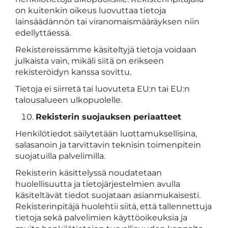
on kuitenkin oikeus luovuttaa tietoja
lainsäädännön tai viranomaismääräyksen niin
edellyttäessä.
Rekistereissämme käsiteltyjä tietoja voidaan
julkaista vain, mikäli siitä on erikseen
rekisteröidyn kanssa sovittu.
Tietoja ei siirretä tai luovuteta EU:n tai EU:n
talousalueen ulkopuolelle.
Rekisterin suojauksen periaatteet
Henkilötiedot säilytetään luottamuksellisina,
salasanoin ja tarvittavin teknisin toimenpitein
suojatuilla palvelimilla.
Rekisterin käsittelyssä noudatetaan
huolellisuutta ja tietojärjestelmien avulla
käsiteltävät tiedot suojataan asianmukaisesti.
Rekisterinpitäjä huolehtii siitä, että tallennettuja
tietoja sekä palvelimien käyttöoikeuksia ja