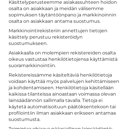
Käsittelyperusteemme asiakassuhteen hoidon
osalta on asiakkaan ja meidän välisemme
sopimuksen täytäntöönpano ja markkinoinnin
osalta on asiakkaan antama suostumus.
Markkinointirekisteriin annettujen tietojen
käsittely perustuu rekisteröidyn
suostumukseen.
Asiakkaalla on molempien rekistereiden osalta
oikeus vastustaa henkilötietojensa käyttämistä
suoramarkkinointiin.
Rekistereissämme käsiteltäviä henkilötietoja
voidaan käyttää myös palvelujen kehittämiseen
ja kohdentamiseen. Henkilötietoja käsitellään
kaikissa tilanteissa ainoastaan voimassa olevan
lainsäädännön sallimalla tavalla. Tietoja ei
käytetä automatisoituun päätöksentekoon tai
profilointiin ilman asiakkaan erikseen antamaa
suostumusta.
Toimintaa ohjaava pääasiallinen lainsäädäntö: