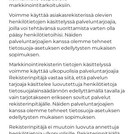
markkinointitarkoituksiin.
Voimme käyttää asiakasrekisterissä olevien
henkilötietojen käsittelyssä palveluntarjoajia,
joilla voi tehtävänsä suorittamista varten olla
pääsy henkilötietoihisi. Näiden
palveluntarjoajien kanssa olemme tehneet
tietosuoja-asetuksen edellytysten mukaisen
sopimuksen.
Markkinointirekisterin tietojen käsittelyssä
voimme käyttää ulkopuolisia palveluntarjoajia
Rekisterinpitäjä vastaa siitä, että palvelun
tarjoaja käsittelee luovutettuja henkilötietoja
tietosuojalainsäädännön edellyttämällä tavalla ja
vain tarjotakseen erikseen sovitut palvelut
rekisterinpitäjälle. Näiden palveluntarjoajien
kanssa olemme tehneet tietosuoja-asetuksen
edellytysten mukaisen sopimuksen.
Rekisterinpitäjä ei muutoin luovuta annettuja
henkilötietoja ulkopuolisille. Rekisterinpitäjällä