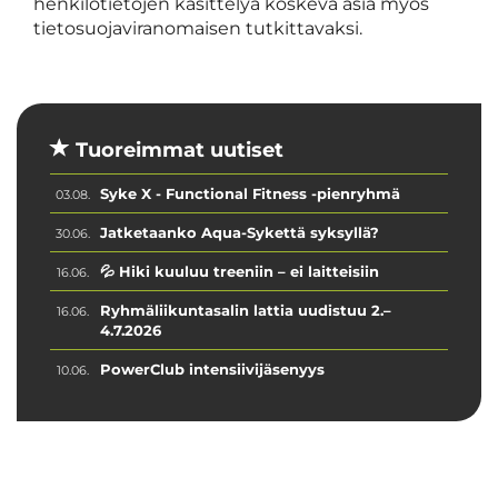
henkilötietojen käsittelyä koskeva asia myös
tietosuojaviranomaisen tutkittavaksi.
Tuoreimmat uutiset
Syke X - Functional Fitness -pienryhmä
03.08.
Jatketaanko Aqua-Sykettä syksyllä?
30.06.
💦 Hiki kuuluu treeniin – ei laitteisiin
16.06.
Ryhmäliikuntasalin lattia uudistuu 2.–
16.06.
4.7.2026
PowerClub intensiivijäsenyys
10.06.