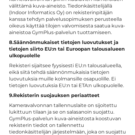
välittämä kuva-aineisto. Tiedonkäsittelijällä
(Indoor Informatics Oy) on rekisterinpitäjän
kanssa tehdyn palvelusopimuksen perusteella
oikeus käyttää tilojen valvomisesta saatua kuva-
aineistoa GymPlus-palvelun tuottamiseen.
8.Säännönmukaiset tietojen luovutukset ja
tietojen siirto EU:n tai Euroopan talousalueen
ulkopuolelle
Rekisteri sijaitsee fyysisesti EU:n talousalueella,
eikä siitä tehdä säännönmukaisia tietojen
luovutuksia muille kolmansille osapuolille. Ei
tietojen luovutuksia EU:n tai ETA:n ulkopuolelle.
9.Rekisterin suojauksen periaatteet
Kameravalvonnan tallennuslaite on sijoitettu
lukittuun tilaan ja se on salasanoin suojattu.
GymPlus-palvelun kuva-aineistosta koostuvan
rekisterin tiedot on tallennettu
tiedonkäsittelijän järjestelmään, joka on suojattu