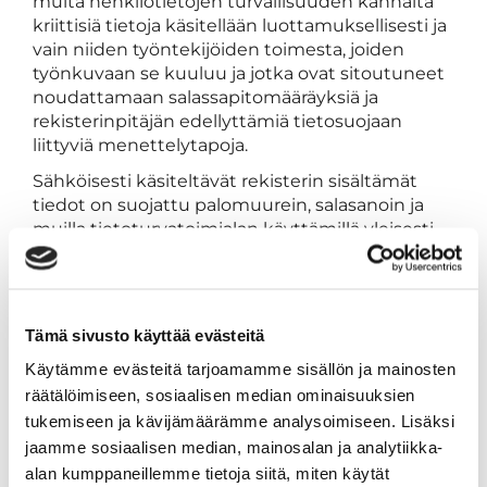
muita henkilötietojen turvallisuuden kannalta
kriittisiä tietoja käsitellään luottamuksellisesti ja
vain niiden työntekijöiden toimesta, joiden
työnkuvaan se kuuluu ja jotka ovat sitoutuneet
noudattamaan salassapitomääräyksiä ja
rekisterinpitäjän edellyttämiä tietosuojaan
liittyviä menettelytapoja.
Sähköisesti käsiteltävät rekisterin sisältämät
tiedot on suojattu palomuurein, salasanoin ja
muilla tietoturvatoimialan käyttämillä yleisesti
hyväksytyillä teknisillä keinoilla. Manuaalisesti
ylläpidettävät aineistot säilytetään tiloissa, joihin
on asiattomilta pääsy estetty.
Tämä sivusto käyttää evästeitä
Rekisteröidyn oikeuksista
Käytämme evästeitä tarjoamamme sisällön ja mainosten
Jokaisella rekisterissä olevalla henkilöllä on
räätälöimiseen, sosiaalisen median ominaisuuksien
oikeus pyytää pääsy häntä itseään koskeviin
tietoihin, tarkistaa rekisteriin tallennetut
tukemiseen ja kävijämäärämme analysoimiseen. Lisäksi
tietonsa ja pyytää niiden oikaisemista tai
jaamme sosiaalisen median, mainosalan ja analytiikka-
poistamista, taikka käsittelyn rajoittamista tai
alan kumppaneillemme tietoja siitä, miten käytät