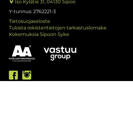
Iso Kylätie 31, 04130 Sipoo
Y-tunnus: 2762221-3
Tietosuojaseloste
Tulosta rekisteritietojen tarkastuslomake
Kokemuksia Sipoon Syke
Asiakaspalvelumme palvelee /
Kundbetjäningen är öppen
ma/må: 10-13 & 15-19
ti/ti: 15-19
ke/on: 15-19
to/to: 12-19
pe/fr: 12-15