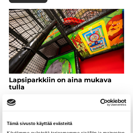
Lapsiparkkiin on aina mukava
tulla
Sipoon Sykkeen lapsiparkissa lapsi saa leikkiä ja
touhuta sillä välin kun vanhempi on
treenaamassa.
Tämä sivusto käyttää evästeitä
Läs mer
Käytämme evästeitä tarjoamamme sisällön ja mainosten