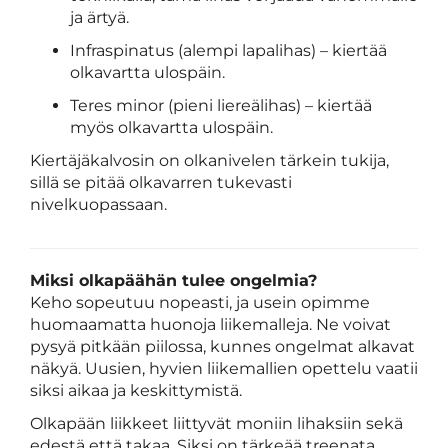
ja ärtyä.
Infraspinatus (alempi lapalihas) – kiertää
olkavartta ulospäin.
Teres minor (pieni liereälihas) – kiertää
myös olkavartta ulospäin.
Kiertäjäkalvosin on olkanivelen tärkein tukija,
sillä se pitää olkavarren tukevasti
nivelkuopassaan.
Miksi olkapäähän tulee ongelmia?
Keho sopeutuu nopeasti, ja usein opimme
huomaamatta huonoja liikemalleja. Ne voivat
pysyä pitkään piilossa, kunnes ongelmat alkavat
näkyä. Uusien, hyvien liikemallien opettelu vaatii
siksi aikaa ja keskittymistä.
Olkapään liikkeet liittyvät moniin lihaksiin sekä
edestä että takaa. Siksi on tärkeää treenata