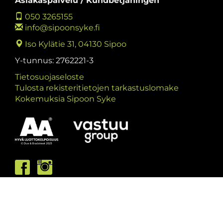
Asiakaspalvelu / Kundbetjäningen
050 3265155
info@sipoonsyke.fi
Iso Kylätie 31, 04130 Sipoo
Y-tunnus: 2762221-3
Tietosuojaseloste
Tulosta rekisteritietojen tarkastuslomake
Kokemuksia Sipoon Syke
Asiakaspalvelumme palvelee /
Kundbetjäningen är öppen
ma/må: 10-13 & 15-19
ti/ti: 15-19