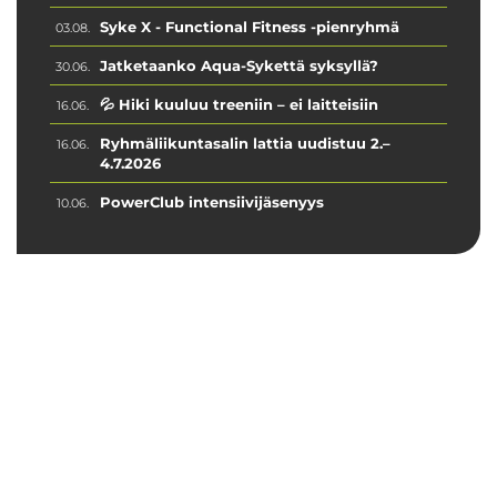
Syke X - Functional Fitness -pienryhmä
03.08.
Jatketaanko Aqua-Sykettä syksyllä?
30.06.
💦 Hiki kuuluu treeniin – ei laitteisiin
16.06.
Ryhmäliikuntasalin lattia uudistuu 2.–
16.06.
4.7.2026
PowerClub intensiivijäsenyys
10.06.