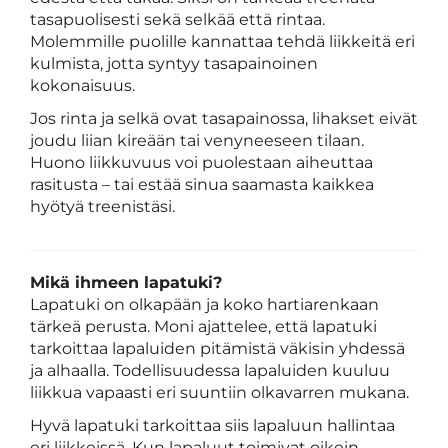
tasapuolisesti sekä selkää että rintaa.
Molemmille puolille kannattaa tehdä liikkeitä eri
kulmista, jotta syntyy tasapainoinen
kokonaisuus.
Jos rinta ja selkä ovat tasapainossa, lihakset eivät
joudu liian kireään tai venyneeseen tilaan.
Huono liikkuvuus voi puolestaan aiheuttaa
rasitusta – tai estää sinua saamasta kaikkea
hyötyä treenistäsi.
Mikä ihmeen lapatuki?
Lapatuki on olkapään ja koko hartiarenkaan
tärkeä perusta. Moni ajattelee, että lapatuki
tarkoittaa lapaluiden pitämistä väkisin yhdessä
ja alhaalla. Todellisuudessa lapaluiden kuuluu
liikkua vapaasti eri suuntiin olkavarren mukana.
Hyvä lapatuki tarkoittaa siis lapaluun hallintaa
eri liikkeissä. Kun lapaluut toimivat oikein,