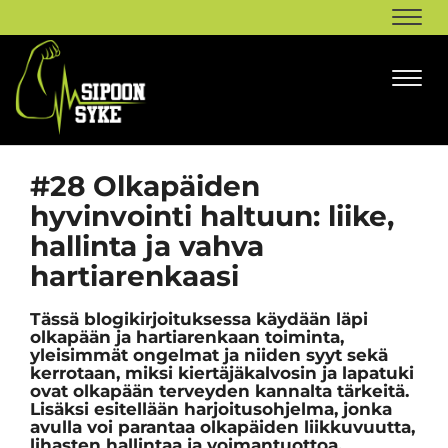
Navi
Navi
#28
Olkapäiden
hyvinvointi haltuun: liike,
hallinta ja vahva
hartiarenkaasi​​​​​​​
Tässä blogikirjoituksessa käydään läpi
olkapään ja hartiarenkaan toiminta,
yleisimmät ongelmat ja niiden syyt sekä
kerrotaan, miksi kiertäjäkalvosin ja lapatuki
ovat olkapään terveyden kannalta tärkeitä.
Lisäksi esitellään harjoitusohjelma, jonka
avulla voi parantaa olkapäiden liikkuvuutta,
lihasten hallintaa ja voimantuottoa.