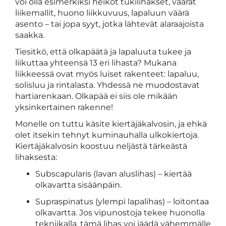
voi olla esimerkiksi heikot tukilihakset, väärät
liikemallit, huono liikkuvuus, lapaluun väärä
asento – tai jopa syyt, jotka lähtevät alaraajoista
saakka.
Tiesitkö, että olkapäätä ja lapaluuta tukee ja
liikuttaa yhteensä 13 eri lihasta? Mukana
liikkeessä ovat myös luiset rakenteet: lapaluu,
solisluu ja rintalasta. Yhdessä ne muodostavat
hartiarenkaan. Olkapää ei siis ole mikään
yksinkertainen rakenne!
Monelle on tuttu käsite kiertäjäkalvosin, ja ehkä
olet itsekin tehnyt kuminauhalla ulkokiertoja.
Kiertäjäkalvosin koostuu neljästä tärkeästä
lihaksesta:
Subscapularis (lavan aluslihas) – kiertää
olkavartta sisäänpäin.
Supraspinatus (ylempi lapalihas) – loitontaa
olkavartta. Jos vipunostoja tekee huonolla
tekniikalla, tämä lihas voi jäädä vähemmälle