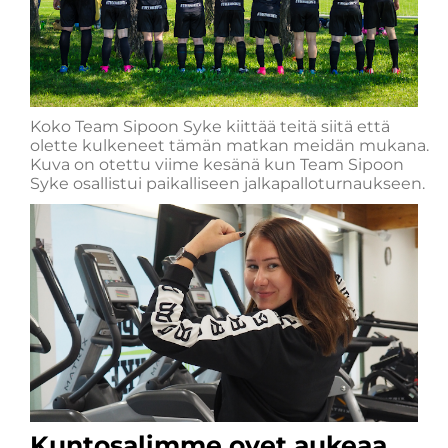
Koko Team Sipoon Syke kiittää teitä siitä että
olette kulkeneet tämän matkan meidän mukana.
Kuva on otettu viime kesänä kun Team Sipoon
Syke osallistui paikalliseen jalkapalloturnaukseen.
Kuntosalimme ovet aukeaa