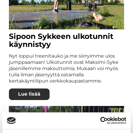
Sipoon Sykkeen ulkotunnit
käynnistyy
Nyt loppui treenitauko ja me siirryimme ulos
jumppaamaan! Ulkotunnit ovat Maksimi-Syke
jäsenillemme maksuttomia. Mukaan voi myös
tulla ilman jäsenyyttä ostamalla
kertakäyntilipun verkkokaupastamme.
Lue lisää