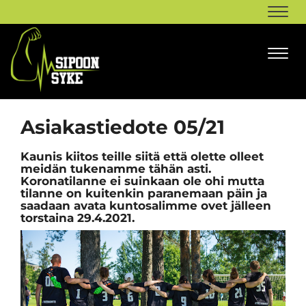
Navi
Navi
Asiakastiedote 05/21
Kaunis kiitos teille siitä että olette olleet
meidän tukenamme tähän asti.
Koronatilanne ei suinkaan ole ohi mutta
tilanne on kuitenkin paranemaan päin ja
saadaan avata kuntosalimme ovet jälleen
torstaina 29.4.2021.