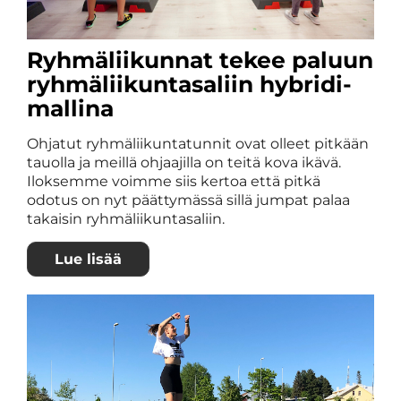
Ryhmäliikunnat tekee paluun
ryhmäliikuntasaliin hybridi-
mallina
Ohjatut ryhmäliikuntatunnit ovat olleet pitkään
tauolla ja meillä ohjaajilla on teitä kova ikävä.
Iloksemme voimme siis kertoa että pitkä
odotus on nyt päättymässä sillä jumpat palaa
takaisin ryhmäliikuntasaliin.
Lue lisää