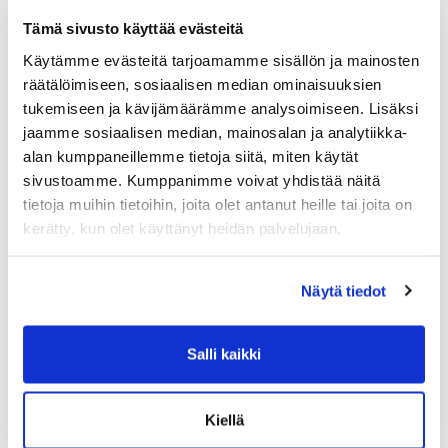
Tämä sivusto käyttää evästeitä
Käytämme evästeitä tarjoamamme sisällön ja mainosten
räätälöimiseen, sosiaalisen median ominaisuuksien
tukemiseen ja kävijämäärämme analysoimiseen. Lisäksi
jaamme sosiaalisen median, mainosalan ja analytiikka-
Treenikontin avaaminen oli
alan kumppaneillemme tietoja siitä, miten käytät
jättimenestys
sivustoamme. Kumppanimme voivat yhdistää näitä
tietoja muihin tietoihin, joita olet antanut heille tai joita on
Vuosi on ollut kaikin tavoin poikkeuksellinen,
kerätty, kun olet käyttänyt heidän palvelujaan.
myös Treenikontin osalta. Sen jälkeen kun salien
sulkupäätös tuli, meni pari päivää ja Treenikontti
oli omalla paikallaan Ingman Areenan edessä
Näytä tiedot
vastaanottamassa ensimmäisiä ulkotreenaajia.
Lue lisää
Salli kaikki
Kiellä