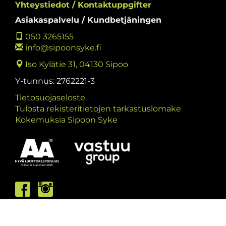
Yhteystiedot / Kontaktuppgifter
Asiakaspalvelu / Kundbetjäningen
050 3265155
info@sipoonsyke.fi
Iso Kylätie 31, 04130 Sipoo
Y-tunnus: 2762221-3
Tietosuojaseloste
Tulosta rekisteritietojen tarkastuslomake
Kokemuksia Sipoon Syke
Asiakaspalvelumme palvelee /
Kundbetjäningen är öppen