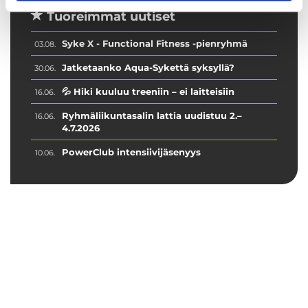
Tuoreimmat uutiset
Syke X - Functional Fitness -pienryhmä
03.08.
Jatketaanko Aqua-Sykettä syksyllä?
30.06.
💦 Hiki kuuluu treeniin – ei laitteisiin
16.06.
Ryhmäliikuntasalin lattia uudistuu 2.–
16.06.
4.7.2026
PowerClub intensiivijäsenyys
10.06.